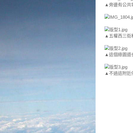
▲旁邊有公共
▲五權西三街
▲這個綠園道
▲不過這附近