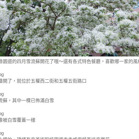
綠園道的四月雪流蘇開花了哦～還有各式特色餐廳，喜歡哪一家的風
盛開了，就位於五權西二街和五權五街路口
流蘇，其中一棵已佈滿白雪
像被白雪覆蓋一樣