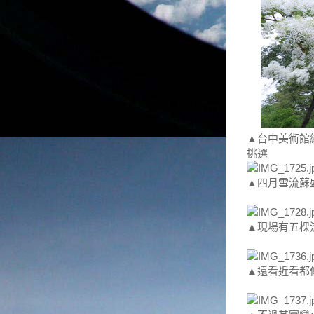
▲台中美術館
挑選
▲四月雪流蘇
▲現場有五棵
▲遠看近看都