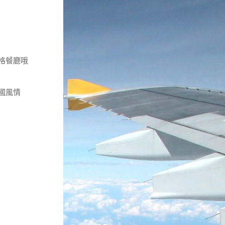
格餐廳哦
國風情