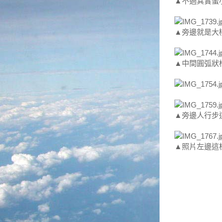
▲不過其實蠻
▲旁邊就是大
▲中間圓弧狀
▲旁邊人行步
▲照片左邊這