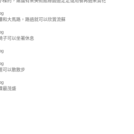
小棵的，建議有來美術館綠園道走走或用餐再過來賞花
樓和大馬路，路過就可以欣賞流蘇
椅子可以坐著休息
道可以散散步
棵最茂盛