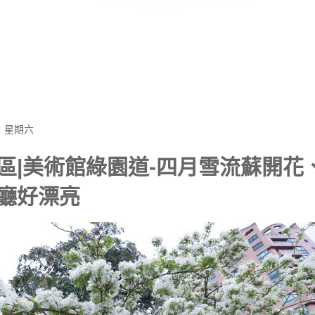
日 星期六
區|美術館綠園道-四月雪流蘇開花
廳好漂亮