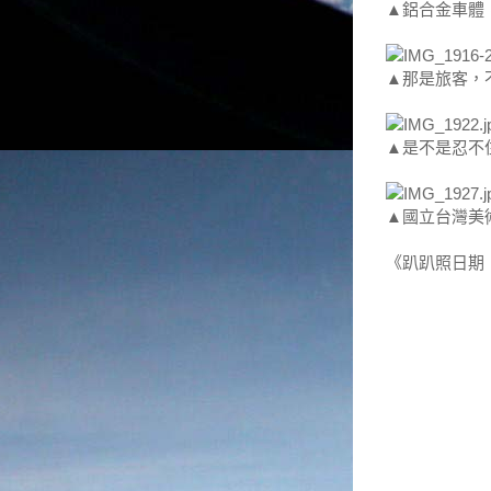
▲鋁合金車體
▲那是旅客，
▲是不是忍不
▲國立台灣美
《趴趴照日期：2