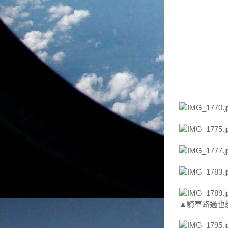
▲騎車路過也