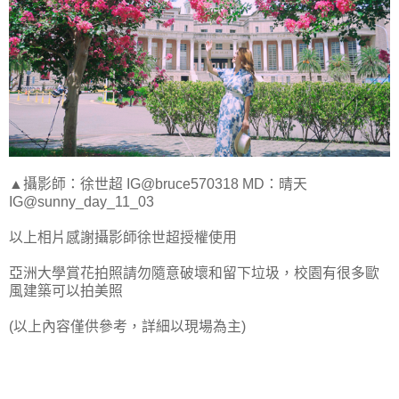
▲攝影師：徐世超 IG@bruce570318 MD：晴天
IG@sunny_day_11_03
以上相片感謝攝影師徐世超授權使用
亞洲大學賞花拍照請勿隨意破壞和留下垃圾，校園有很多歐
風建築可以拍美照
(以上內容僅供參考，詳細以現場為主)