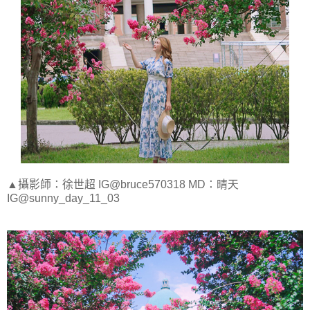
▲攝影師：徐世超 IG@bruce570318 MD：晴天
IG@sunny_day_11_03