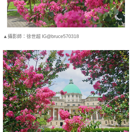
▲攝影師：徐世超 IG@bruce570318