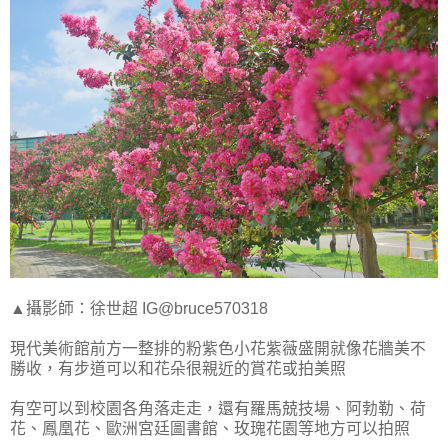
▲攝影師：徐世超 IG@bruce570318
現代美術館前方一整排的粉紫色小花紫薇盛開就像花牆美不
勝收，有步道可以和花朵很親近的賞花或拍美照
有空可以到校園各角落走走，還有羅馬兢技場、阿勃勒、荷
花、鳳凰花、歐洲宮廷圖書館、玫瑰花園等地方可以拍照