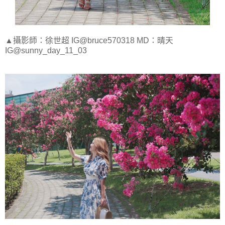
▲攝影師：徐世超 IG@bruce570318 MD：晴天
IG@sunny_day_11_03