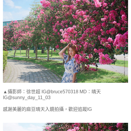
▲攝影師：徐世超 IG@bruce570318 MD：晴天
IG@sunny_day_11_03
感謝美麗的麻豆晴天入鏡拍攝，歡迎追蹤IG