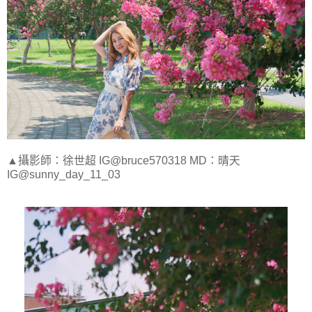
▲攝影師：徐世超 IG@bruce570318 MD：晴天
IG@sunny_day_11_03