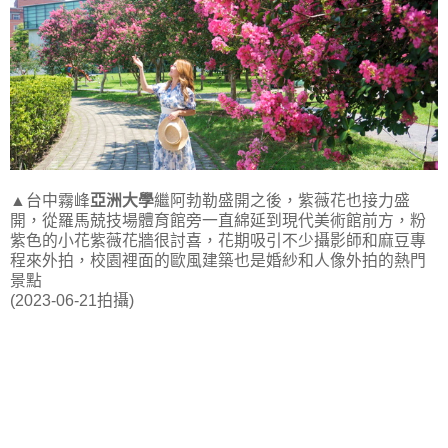
▲台中霧峰
亞洲大學
繼阿勃勒盛開之後，紫薇花也接力盛
開，從羅馬兢技場體育館旁一直綿延到現代美術館前方，粉
紫色的小花紫薇花牆很討喜，花期吸引不少攝影師和麻豆專
程來外拍，校園裡面的歐風建築也是婚紗和人像外拍的熱門
景點
(2023-06-21拍攝)