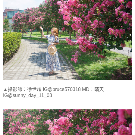
▲攝影師：徐世超 IG@bruce570318 MD：晴天
IG@sunny_day_11_03