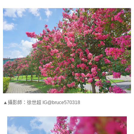
▲攝影師：徐世超 IG@bruce570318