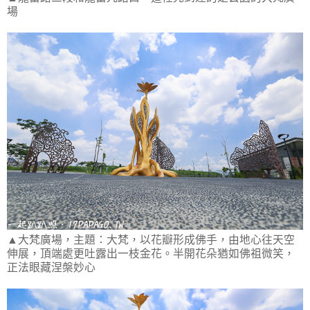
場
▲大梵廣場，主題：大梵，以花瓣形成佛手，由地心往天空
伸展，頂端處更吐露出一枝金花。半開花朵猶如佛祖微笑，
正法眼藏涅槃妙心