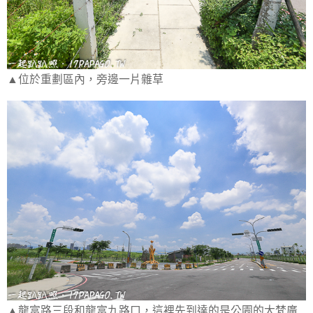
▲位於重劃區內，旁邊一片雜草
▲龍富路三段和龍富九路口，這裡先到達的是公園的大梵廣