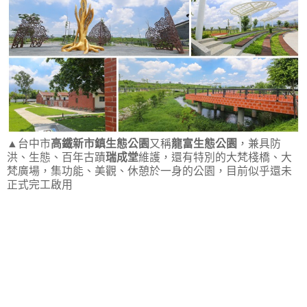
▲台中市
高鐵新市鎮生態公園
又稱
龍富生態公園
，兼具防
洪、生態、百年古蹟
瑞成堂
維護，還有特別的大梵棧橋、大
梵廣場，集功能、美觀、休憩於一身的公園，目前似乎還未
正式完工啟用