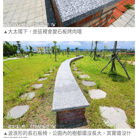
▲大太陽下，坐這裡會變石板烤肉哦
▲波浪形的長石板椅，公園內的樹都還沒長大，其實還沒什