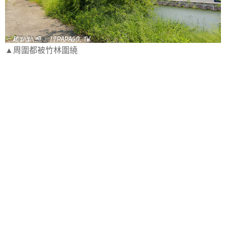
▲周圍都被竹林圍繞