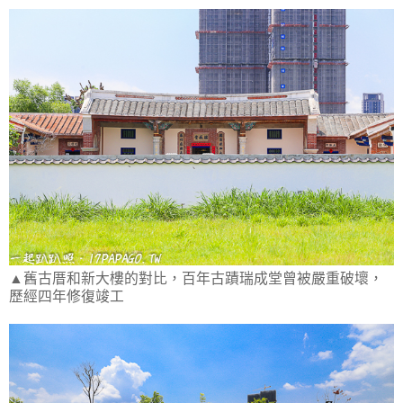
▲舊古厝和新大樓的對比，百年古蹟瑞成堂曾被嚴重破壞，
歷經四年修復竣工