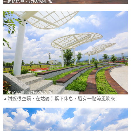
▲附近很空曠，在姑婆芋葉下休息，還有一點涼風吹來