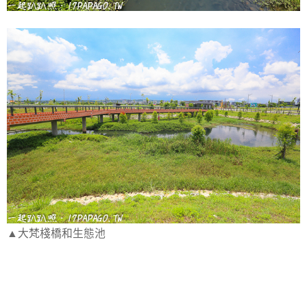
▲大梵棧橋和生態池