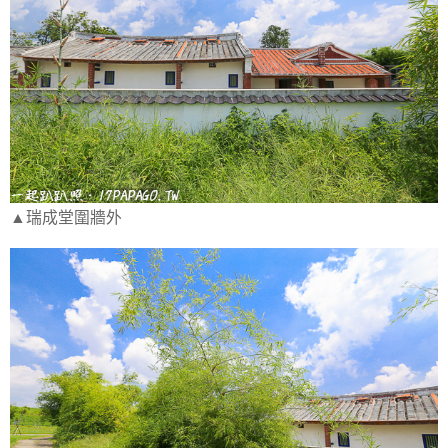
▲瑞成堂圍牆外