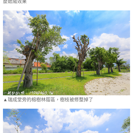
麼遮陽效果
▲瑞成堂旁的榕樹林蔭區，樹枝被修整掉了