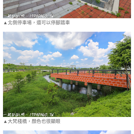
▲北側停車場，還可以停腳踏車
▲大梵棧橋，顏色也很顯眼