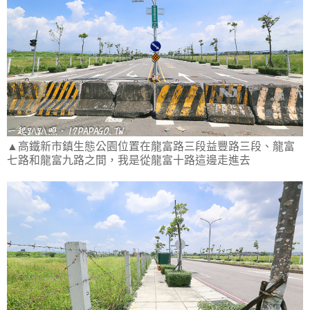
▲高鐵新市鎮生態公園位置在龍富路三段益豐路三段、龍富
七路和龍富九路之間，我是從龍富十路這邊走進去