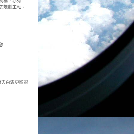
鋼構，亦有
之規劃主軸。
憩
藍天白雲更顯眼