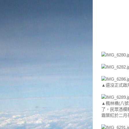
▲還沒正式啟
▲楓林橋(八
了，民眾憑欄
霜葉紅於二月