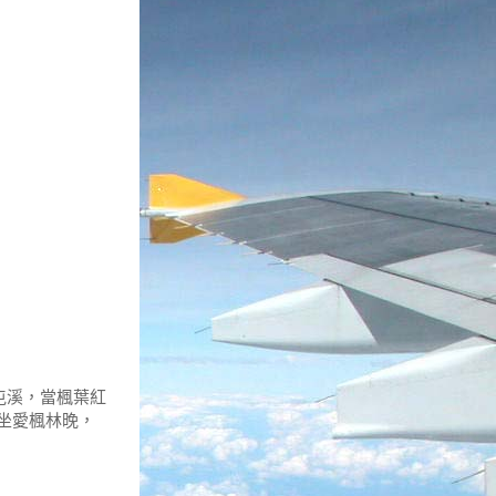
屯溪，當楓葉紅
坐愛楓林晚，