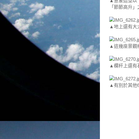
▲意象造型以
「節節高升」
▲地上還有大
▲這幾座景觀
▲欄杆上還有
▲有別於其他