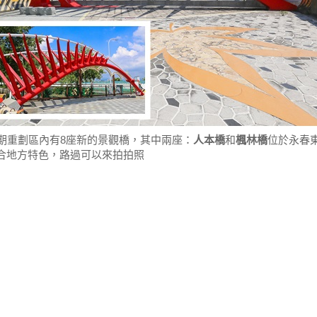
3期重劃區內有8座新的景觀橋，其中兩座：
人本橋
和
楓林橋
位於永春
合地方特色，路過可以來拍拍照