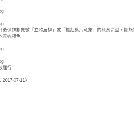
杆後側規劃象徵「立體展翅」或「楓紅葉片意象」的概念造型，期能
的景觀特色
放通行
017-07-11》