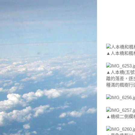
▲人本橋和楓
▲人本橋(五
離的落差，逐
種滿的楓樹行
▲橋樑二側欄