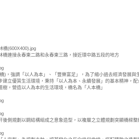
林橋連接永春東二路和永春東三路，接近環中路五段的地方
號橋)，強調「以人為本」、「豐樂富足」，為了縮小過去經濟發展與
步建立優質生活環境，秉持「以人為本、永續發展」的基本精神，配
道樹，營造以人為本的生活環境，橋名為「人本橋」
杆後側規劃以鋼結構組成之意象造型，以複層之立體規劃突顯橋樑整