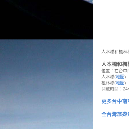
人本橋和楓林
人本橋和楓
位置：在台中
人本橋(
地圖
)
楓林橋(
地圖
)
開放時間：24
更多台中南
全台灣旅遊