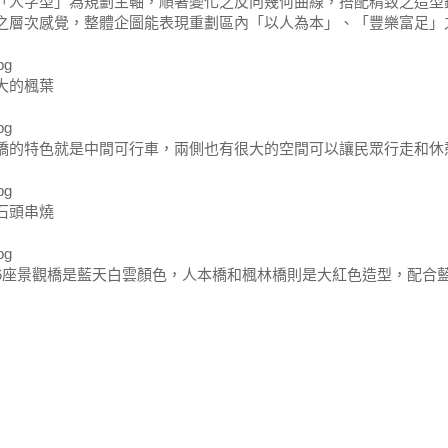
「人字型」為規劃主軸，順著變化之反向幾何曲線，搭配精致之造型
之層次感覺，整體企圖能表現重劃區內「以人為本」、「豐樂富足」
大的楓葉
橋的特色就是中間可行車，兩側也有很大的空間可以讓民眾行走和休
石頭串燒
6座景觀橋是藍天白雲顏色，人本橋和楓林橋則是大紅色造型，配合