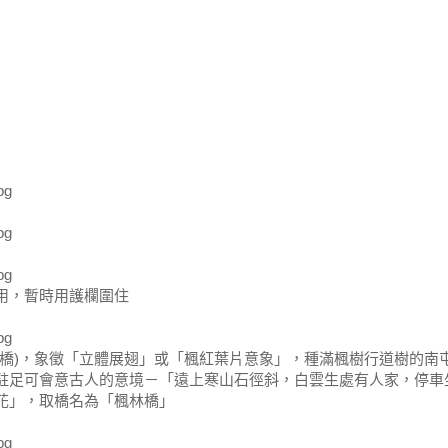
用，暫時用護欄圍住
號橋)，象徵「立體展翅」或「楓紅葉片意象」，種滿楓樹行道樹的南
駐足可會意古人的意境－「遠上寒山石徑斜，白雲生處有人家，停車
花」，取橋名為「楓林橋」