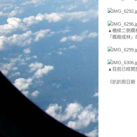
▲橋樑二側欄
「楓樹成林」
▲目前已經開
《趴趴照日期：2