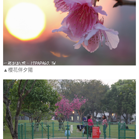
▲櫻花伴夕陽