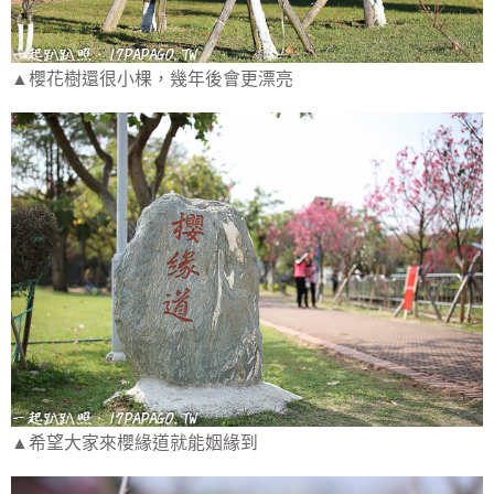
▲櫻花樹還很小棵，幾年後會更漂亮
▲希望大家來櫻緣道就能姻緣到