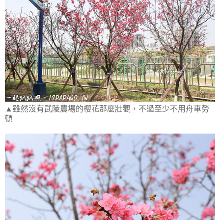
▲雖然沒有武陵農場的櫻花那麼壯觀，不過至少不用舟車勞
頓