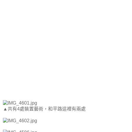
▲共有4處裝置藝術，和平路這裡有兩處