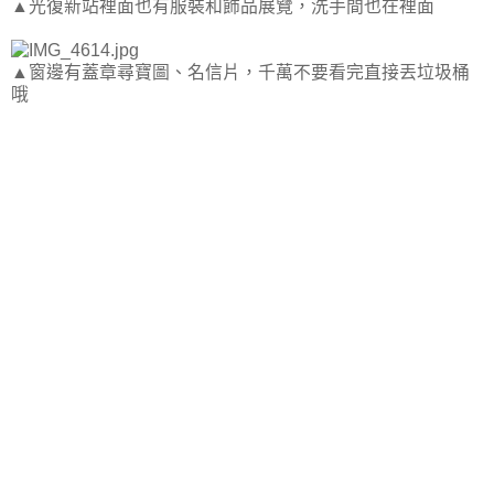
▲光復新站裡面也有服裝和飾品展覽，洗手間也在裡面
▲窗邊有蓋章尋寶圖、名信片，千萬不要看完直接丟垃圾桶
哦