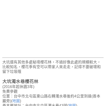
大坑還有其他多處秘境櫻花林，不過好像此處的規模較大，
比較知名，櫻花季有空可以帶家人來走走，記得不要破壞和
留下垃圾哦
大坑濁水巷櫻花林
(2016年起休園3年)
免費參觀
位置：台中市北屯區東山路右轉濁水巷後約4公里到達(善本
巖旁)(
地圖
)
善本巖地址：台中市北屯區濁水巷43號(
地圖
)