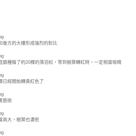
和後方的大樓形成強烈的對比
庭園種植了約20棵的落羽松，等到樹葉轉紅時，一定相當吸睛
棵已經開始轉黃紅色了
置藝術
當高大，樹葉也濃密