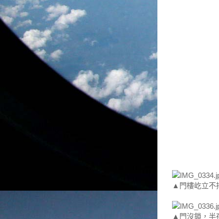
▲門樓屹立不
▲門沒鎖，半