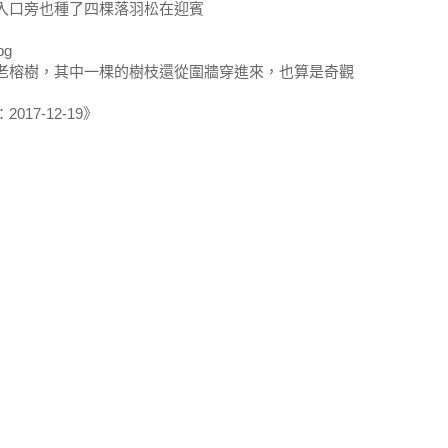
入口旁也種了四棵落羽松在迎賓
老榕樹，其中一棵的樹枝還從圍牆穿進來，也算是奇觀
017-12-19》