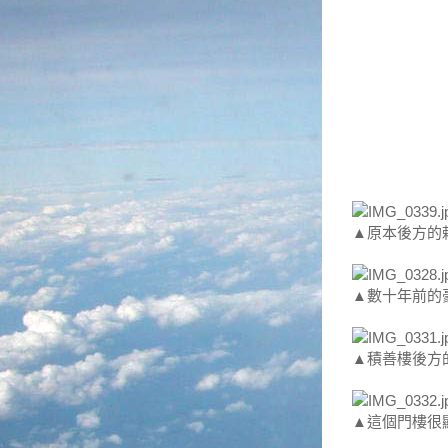
▲原本後方的
▲數十年前的
▲積善樓後方
▲這個門樓很