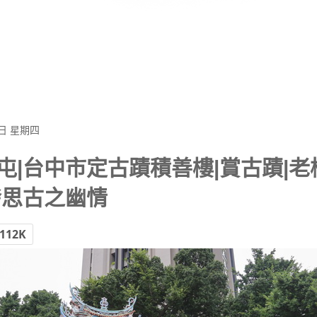
1日 星期四
屯|台中市定古蹟積善樓|賞古蹟|老
發思古之幽情