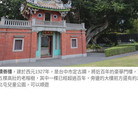
積善樓
，建於西元1927年，是台中市定古蹟，將近百年的豪華門樓
五棵高壯的老榕樹，其中一棵已經超過百年，旁邊的大樓前方還有約2
北屯兒童公園，可以順遊