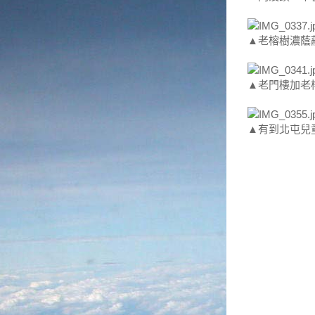
▲老榕樹濃蔭
▲老門樓加老
▲有到北屯兒