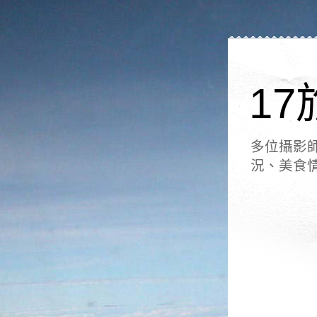
17
多位攝影
況、美食