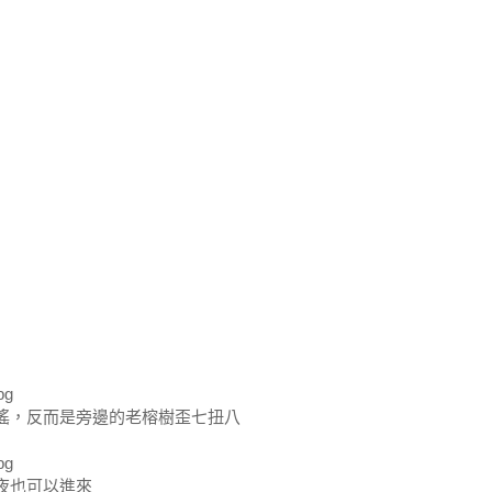
搖，反而是旁邊的老榕樹歪七扭八
夜也可以進來