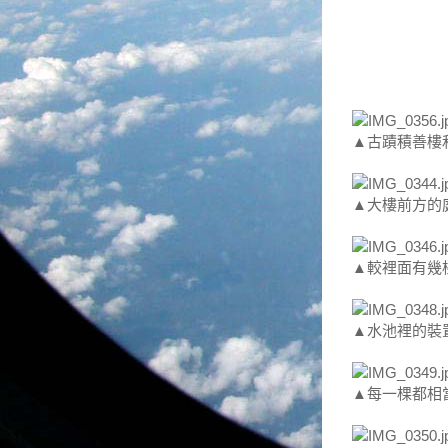
▲古蹟積善樓
▲大樓前方的
▲較裡面有幾
▲水池裡的裝
▲每一棵都相