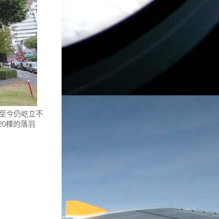
，至今仍屹立不
0棵的落羽