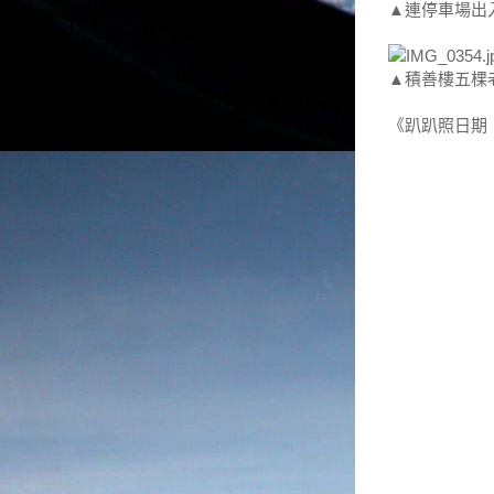
▲連停車場出
▲積善樓五棵
《趴趴照日期：2