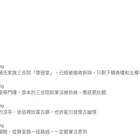
賴氏家族三合院「懷德堂」，已經被徵收拆除，只剩下積善樓和五棵
豪華門樓，原本的三合院如果沒被拆掉，應該更壯觀
的涼亭，坐這裡欣賞古蹟，也許能引發懷古幽情
顯眼，從興安路一段路過，一定都會注意到