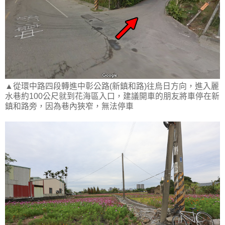
▲從環中路四段轉進中彰公路(新鎮和路)往烏日方向，進入麗
水巷約100公尺就到花海區入口，建議開車的朋友將車停在新
鎮和路旁，因為巷內狹窄，無法停車