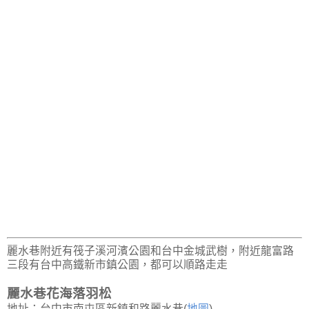
麗水巷附近有筏子溪河濱公園和台中金城武樹，附近龍富路
三段有台中高鐵新市鎮公園，都可以順路走走
麗水巷花海落羽松
地址：台中市南屯區新鎮和路麗水巷(
地圖
)