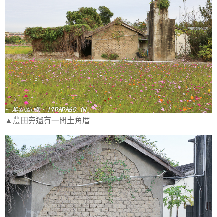
▲農田旁還有一間土角厝