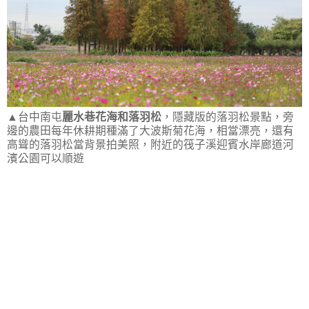
▲台中南屯
麗水巷花海和落羽松
，隱藏版的落羽松景點，旁
邊的農田每年休耕期種滿了大波斯菊花海，相當漂亮，還有
高聳的落羽松當背景拍美照，附近的筏子溪迎賓水岸廊道河
濱公園可以順遊