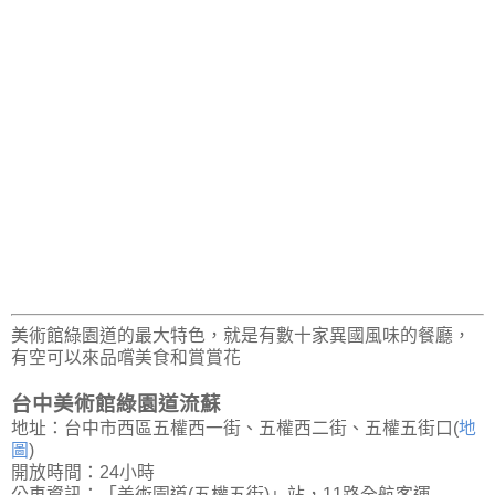
美術館綠園道的最大特色，就是有數十家異國風味的餐廳，
有空可以來品嚐美食和賞賞花
台中美術館綠園道流蘇
地址：台中市西區五權西一街、五權西二街、五權五街口(
地
圖
)
開放時間：24小時
公車資訊：「美術園道(五權五街)」站，11路全航客運