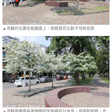
▲流蘇的位置在綠園道上，拍照賞花比較不怕有危險
▲流蘇旁邊還有兩個圓弧型長椅可以休息，或搭配拍照，也