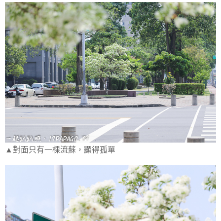
▲對面只有一棵流蘇，顯得孤單