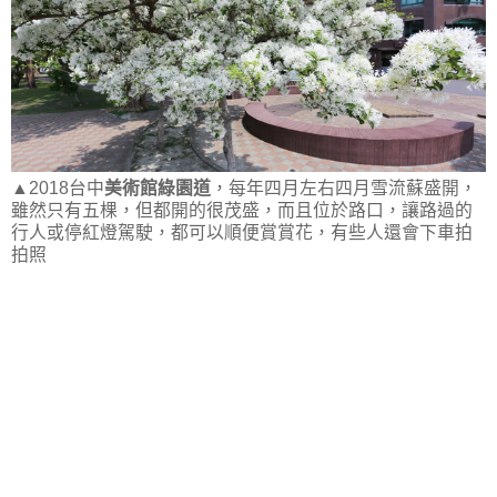
▲2018台中
美術館綠園道
，每年四月左右四月雪流蘇盛開，
雖然只有五棵，但都開的很茂盛，而且位於路口，讓路過的
行人或停紅燈駕駛，都可以順便賞賞花，有些人還會下車拍
拍照