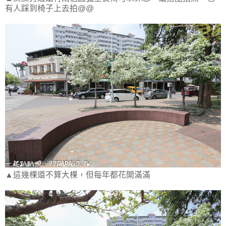
有人踩到椅子上去拍@@
▲這幾棵還不算大棵，但每年都花開滿滿