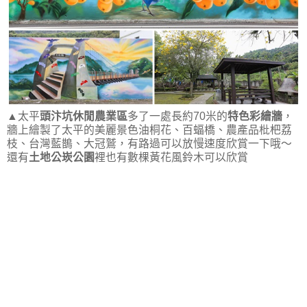
▲太平
頭汴坑休閒農業區
多了一處長約70米的
特色彩繪牆
，
牆上繪製了太平的美麗景色油桐花、百蝠橋、農產品枇杷荔
枝、台灣藍鵲、大冠鷲，有路過可以放慢速度欣賞一下哦～
還有
土地公崁公園
裡也有數棵黃花風鈴木可以欣賞