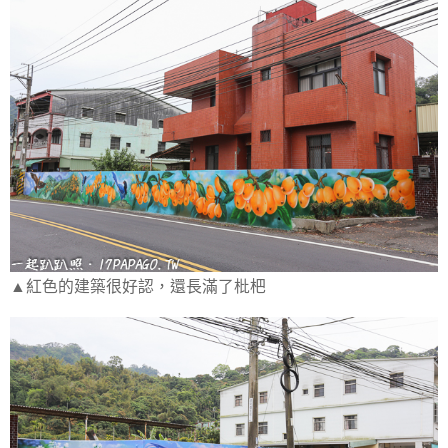
▲紅色的建築很好認，還長滿了枇杷