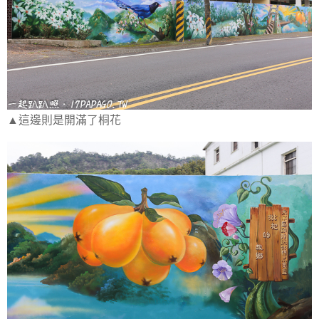
▲這邊則是開滿了桐花