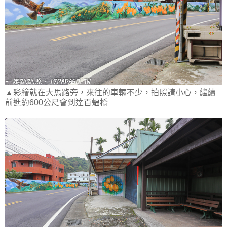
▲彩繪就在大馬路旁，來往的車輛不少，拍照請小心，繼續
前進約600公尺會到達百蝠橋