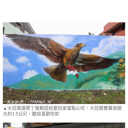
▲大冠鷲還帶了幾顆荔枝要回家當點心吃，大冠鷲雙翼張開
大約1.5公尺，聽說喜歡吃蛇