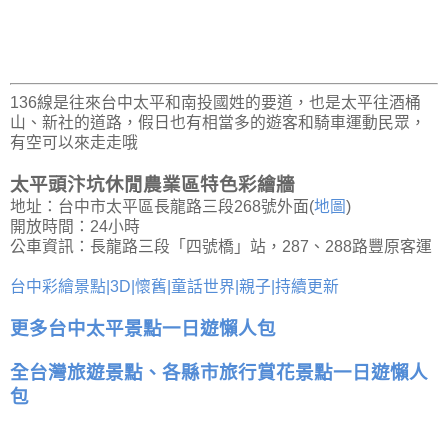
136線是往來台中太平和南投國姓的要道，也是太平往酒桶
山、新社的道路，假日也有相當多的遊客和騎車運動民眾，
有空可以來走走哦
太平頭汴坑休閒農業區特色彩繪牆
地址：台中市太平區長龍路三段268號外面(
地圖
)
開放時間：24小時
公車資訊：長龍路三段「四號橋」站，287、288路豐原客運
台中彩繪景點|3D|懷舊|童話世界|親子|持續更新
更多台中太平景點一日遊懶人包
全台灣旅遊景點、各縣市旅行賞花景點一日遊懶人
包