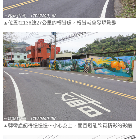
▲位置在136線27公里的轉彎處，轉彎就會發現驚艷
▲轉彎處記得慢慢慢～小心為上，而且還能欣賞精彩的彩繪