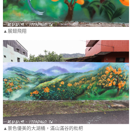
▲展翅飛翔
▲景色優美的大湖桶，滿山滿谷的枇杷