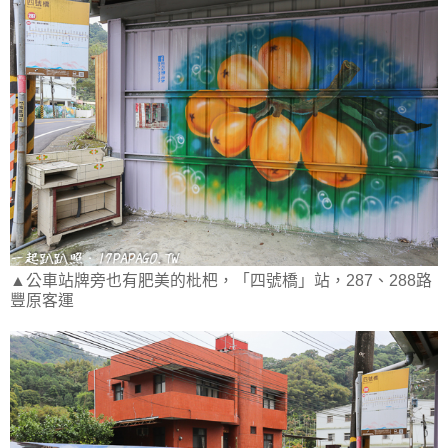
▲公車站牌旁也有肥美的枇杷，「四號橋」站，287、288路
豐原客運