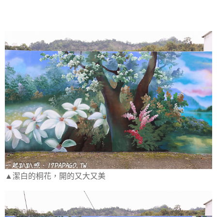
▲潔白的桐花，開的又大又美