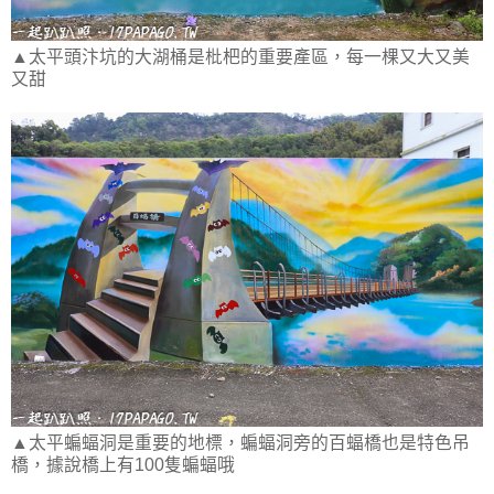
▲太平頭汴坑的大湖桶是枇杷的重要產區，每一棵又大又美
又甜
▲太平蝙蝠洞是重要的地標，蝙蝠洞旁的百蝠橋也是特色吊
橋，據說橋上有100隻蝙蝠哦