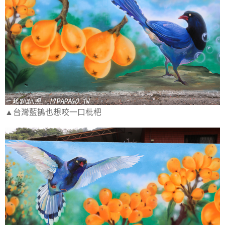
▲台灣藍鵲也想咬一口枇杷