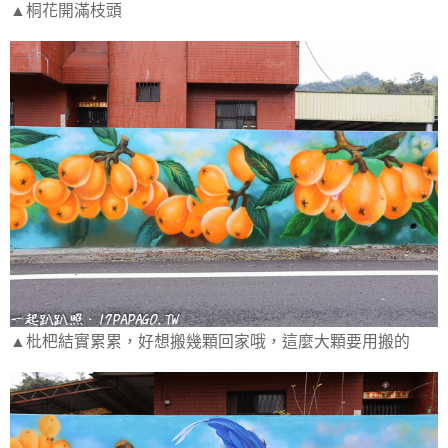
▲桐花開滿枝頭
▲枇杷結實累累，好想搬幾顆回家哦，這麼大顆要用搬的