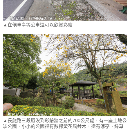
▲在候車亭等公車還可以欣賞彩繪
▲長龍路三段還沒到彩繪牆之前的700公尺處，有一座土地公
崁公園，小小的公園裡有數棵黃花風鈴木，還有涼亭、綠草