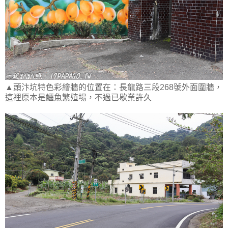
▲頭汴坑特色彩繪牆的位置在：長龍路三段268號外面圍牆，
這裡原本是鱷魚繁殖場，不過已歇業許久