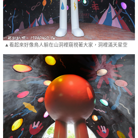
▲看起來好像鳥人躲在山洞裡窺視著大家，洞裡滿天星空