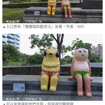
▲入口旁有「慵懶喵和厭世汪」坐著，作者：NIO
▲可以坐旁邊和他們合照，但是請勿攀爬哦