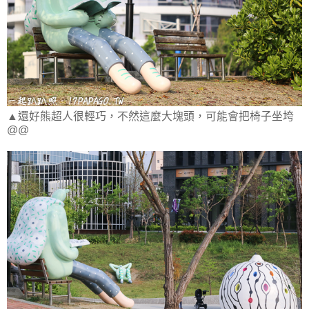
▲還好熊超人很輕巧，不然這麼大塊頭，可能會把椅子坐垮
@@