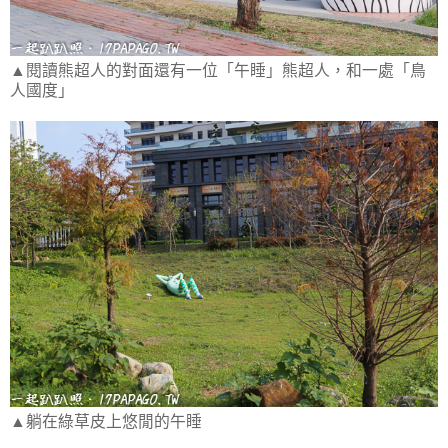
▲閱讀熊超人的對面還有一位「午睡」熊超人，和一處「鳥
人國度」
▲躺在綠草皮上悠閒的午睡