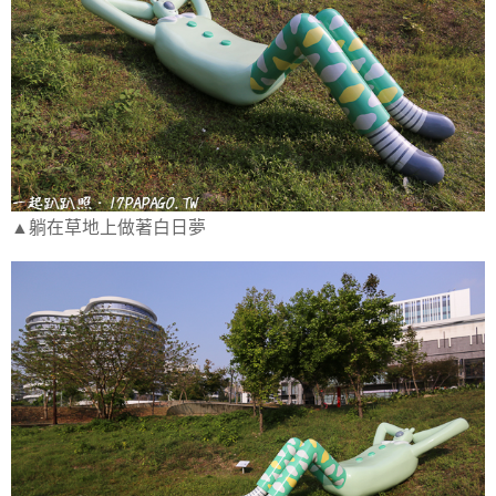
▲躺在草地上做著白日夢