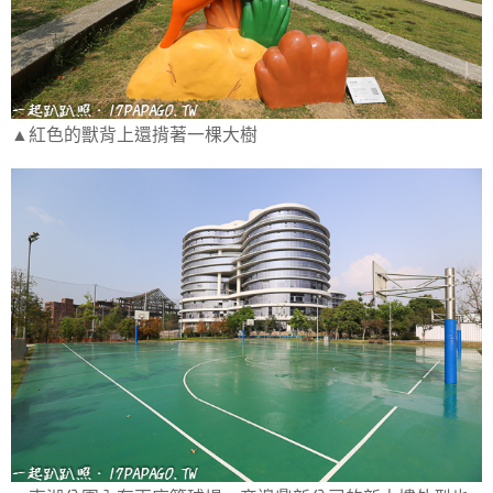
▲紅色的獸背上還揹著一棵大樹