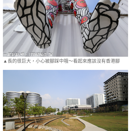
▲長的很巨大，小心被腳踩中哦～看起來應該沒有香港腳