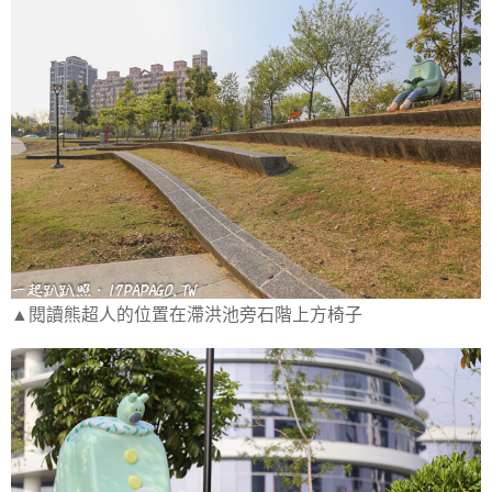
▲閱讀熊超人的位置在滯洪池旁石階上方椅子