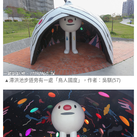
▲滯洪池步道旁有一處「鳥人國度」，作者：吳騏(57)