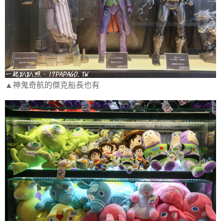
▲神鬼奇航的傑克船長也有