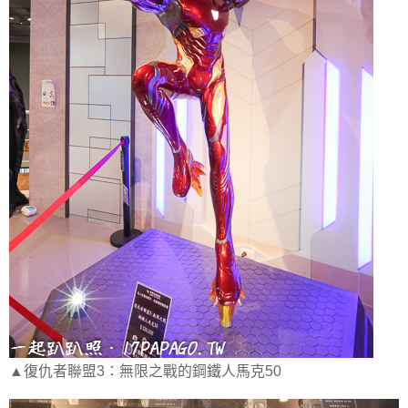
▲復仇者聯盟3：無限之戰的鋼鐵人馬克50