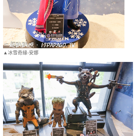
▲冰雪奇緣-安娜