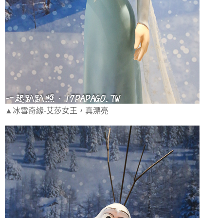
▲冰雪奇緣-艾莎女王，真漂亮