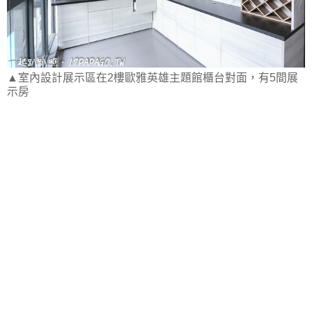
▲室內設計展示區在2樓歐雅英雄主題館櫃台對面，有5間展
示房