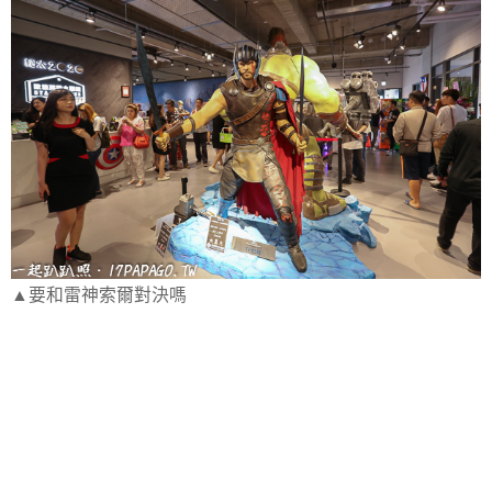
▲要和雷神索爾對決嗎