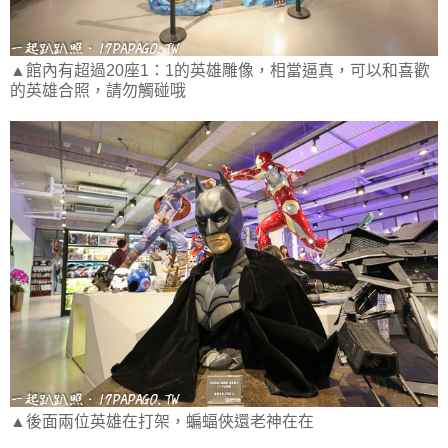
▲館內有超過20座1：1的英雄雕像，相當逼真，可以和喜歡
的英雄合照，請勿觸碰哦
▲後面兩位英雄在打架，蝙蝠俠還老神在在