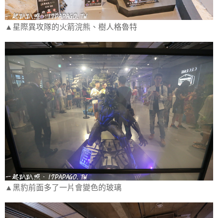
▲星際異攻隊的火箭浣熊、樹人格魯特
▲黑豹前面多了一片會變色的玻璃