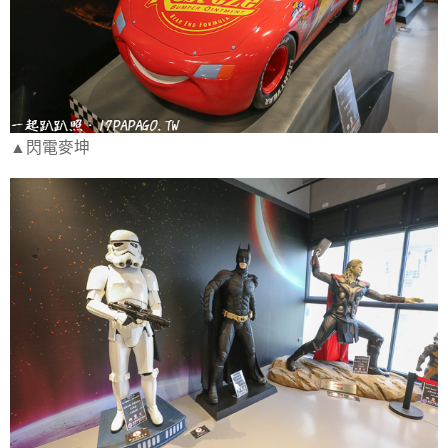
▲閃電麥坤