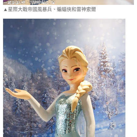
▲星際大戰帝國風暴兵、蝙蝠俠和雷神索爾