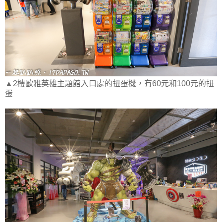
▲2樓歐雅英雄主題館入口處的扭蛋機，有60元和100元的扭
蛋