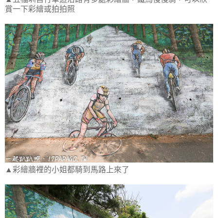
賞一下彩繪或拍拍照
▲彩繪牆裡的小姐都騎到馬路上來了