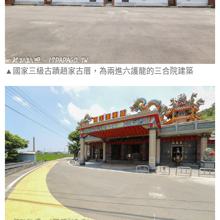
▲國家三級古蹟趙家古厝，為兩進六護龍的三合院建築