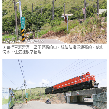
▲自行車道旁有一座不算高的山，綠油油還滿漂亮的，依山
傍水，住這裡很幸福哦