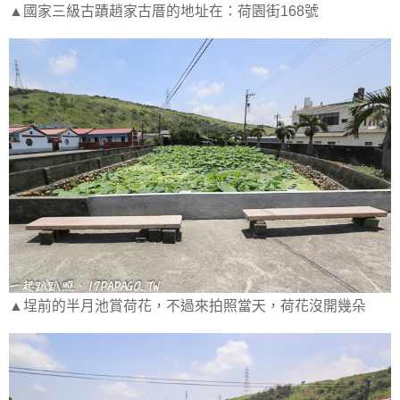
▲國家三級古蹟趙家古厝的地址在：荷園街168號
▲埕前的半月池賞荷花，不過來拍照當天，荷花沒開幾朵