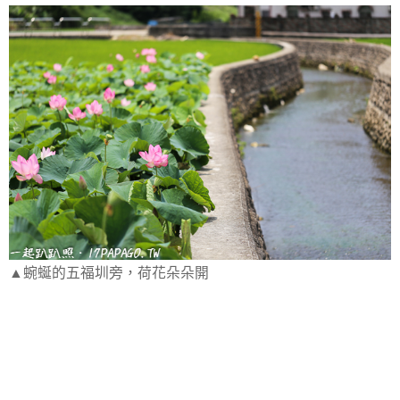
▲蜿蜒的五福圳旁，荷花朵朵開