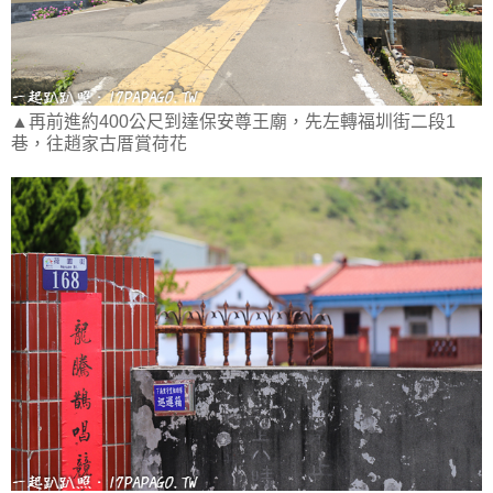
▲再前進約400公尺到達保安尊王廟，先左轉福圳街二段1
巷，往趙家古厝賞荷花