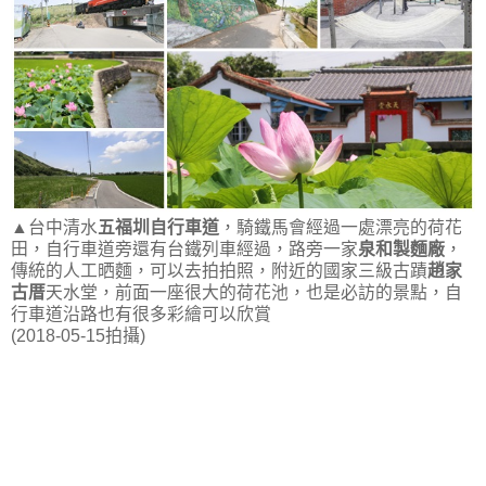
▲台中清水
五福圳自行車道
，騎鐵馬會經過一處漂亮的荷花
田，自行車道旁還有台鐵列車經過，路旁一家
泉和製麵廠
，
傳統的人工晒麵，可以去拍拍照，附近的國家三級古蹟
趙家
古厝
天水堂，前面一座很大的荷花池，也是必訪的景點，自
行車道沿路也有很多彩繪可以欣賞
(2018-05-15拍攝)