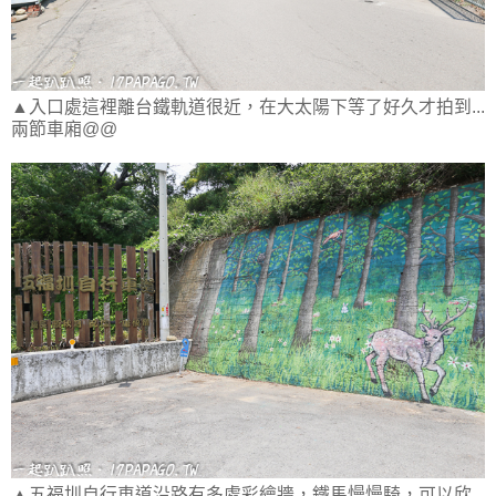
▲入口處這裡離台鐵軌道很近，在大太陽下等了好久才拍到...
兩節車廂@@
▲五福圳自行車道沿路有多處彩繪牆，鐵馬慢慢騎，可以欣