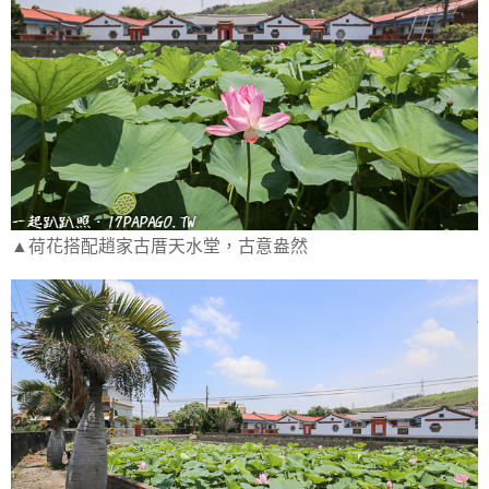
▲荷花搭配趙家古厝天水堂，古意盎然