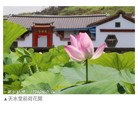
▲天水堂前荷花開