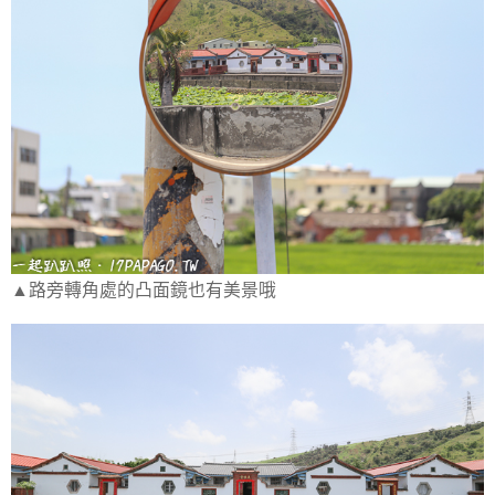
▲路旁轉角處的凸面鏡也有美景哦