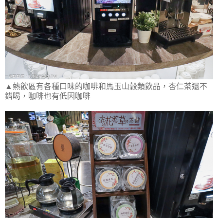
▲熱飲區有各種口味的咖啡和馬玉山穀類飲品，杏仁茶還不
錯喝，咖啡也有低因咖啡