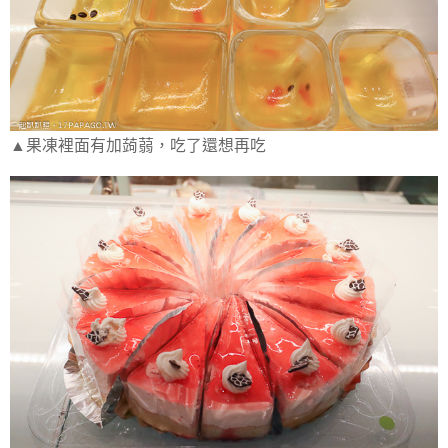
▲果凍裡面有加蒟蒻，吃了還想再吃