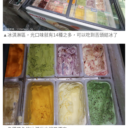
▲冰淇淋區，光口味就有14種之多，可以吃到舌頭結冰了