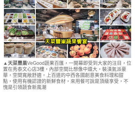
▲
天菜豐巢
VeGood蔬果百匯，一開幕即受到大家的注目，位
置在秀泰文心店3樓，內部空間比想像中還大，裝潢氣派豪
華，空間寬敞舒適，上百道的中西各國創意美食料理和甜
點，使用有機認證的新鮮食材，來用餐可說是頂級享受，不
愧是引領蔬食新風潮