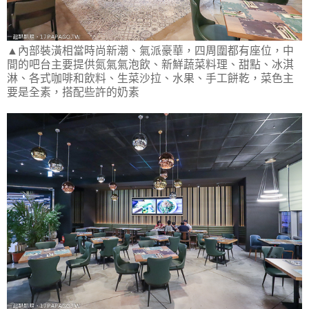
▲內部裝潢相當時尚新潮、氣派豪華，四周圍都有座位，中
間的吧台主要提供氮氣氣泡飲、新鮮蔬菜料理、甜點、冰淇
淋、各式咖啡和飲料、生菜沙拉、水果、手工餅乾，菜色主
要是全素，搭配些許的奶素