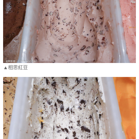
▲相思紅豆