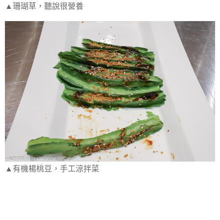
▲珊瑚草，聽說很營養
▲有機楊桃豆，手工涼拌菜