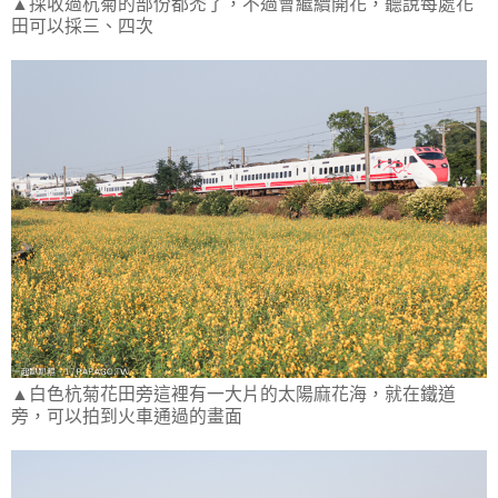
▲採收過杭菊的部份都禿了，不過會繼續開花，聽說每處花
田可以採三、四次
▲白色杭菊花田旁這裡有一大片的太陽麻花海，就在鐵道
旁，可以拍到火車通過的畫面