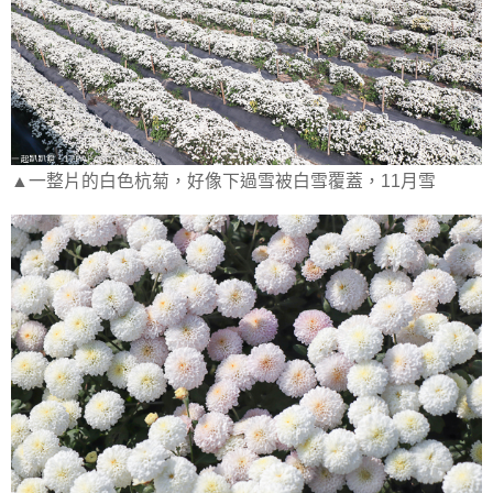
▲一整片的白色杭菊，好像下過雪被白雪覆蓋，11月雪