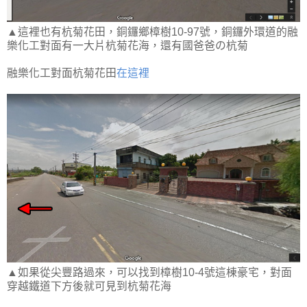
▲這裡也有杭菊花田，銅鑼鄉樟樹10-97號，銅鑼外環道的融
樂化工對面有一大片杭菊花海，還有國爸爸の杭菊
融樂化工對面杭菊花田
在這裡
▲如果從尖豐路過來，可以找到樟樹10-4號這棟豪宅，對面
穿越鐵道下方後就可見到杭菊花海