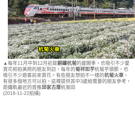
▲每年11月中到12月初是
銅鑼杭菊
的盛開季，也吸引不少愛
賞花和拍美照的朋友到訪，每年的
菊祥如芋
杭菊芋頭節，也
吸引不少遊客前來賞花。有些朋友想拍不一樣的
杭菊火車
，
有很多個地方可以拍，這裡提供其中3處給需要的朋友參考，
距鐵軌最近的首推
邱家古厝
杭菊田
(2018-11-22拍攝)