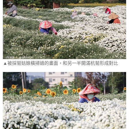
▲被採菊姑娘橫掃過的畫面，和另一半開滿杭菊形成對比