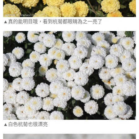
▲真的能明目哦，看到杭菊都眼睛為之一亮了
▲白色杭菊也很漂亮