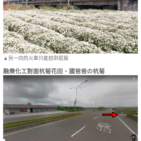
▲另一向的火車只能拍到屁股
融樂化工對面杭菊花田、國爸爸の杭菊