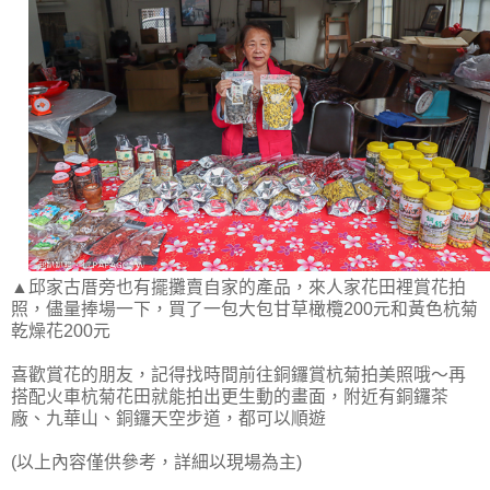
▲邱家古厝旁也有擺攤賣自家的產品，來人家花田裡賞花拍
照，儘量捧場一下，買了一包大包甘草橄欖200元和黃色杭菊
乾燥花200元
喜歡賞花的朋友，記得找時間前往銅鑼賞杭菊拍美照哦～再
搭配火車杭菊花田就能拍出更生動的畫面，附近有銅鑼茶
廠、九華山、銅鑼天空步道，都可以順遊
(以上內容僅供參考，詳細以現場為主)