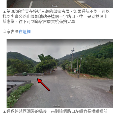
▲第3處的位置在接近三義的邱家古厝，如果導航不到，可以
找到尖豐公路山隆加油站旁這個十字路口，往上是到雙峰山
慈惠堂，往下可到邱家古厝賞杭菊拍火車
邱家古厝
在這裡
▲通過跨越西湖溪的橋後，來到這個路口左轉竹長橋繼續前