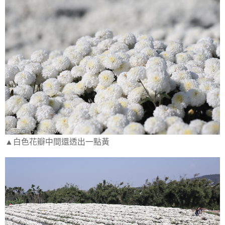
▲白色花瓣中間還透出一點黃