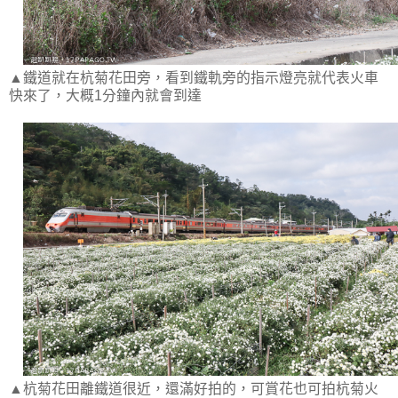
▲鐵道就在杭菊花田旁，看到鐵軌旁的指示燈亮就代表火車
快來了，大概1分鐘內就會到達
▲杭菊花田離鐵道很近，還滿好拍的，可賞花也可拍杭菊火