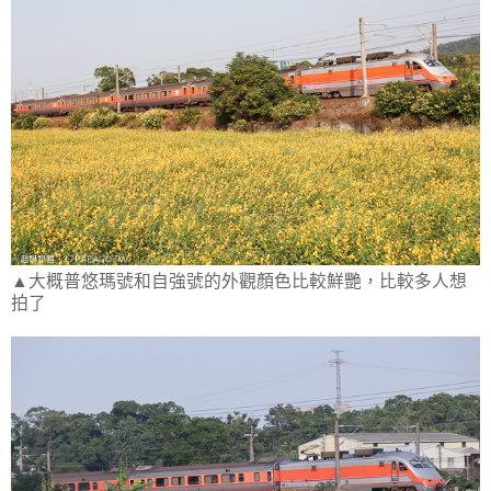
▲大概普悠瑪號和自強號的外觀顏色比較鮮艷，比較多人想
拍了