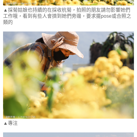
▲採菊姑娘也持續的在採收杭菊，拍照的朋友請勿影響她們
工作哦，看到有些人會擠到她們旁邊，要求擺pose或合照之
類的
▲專注