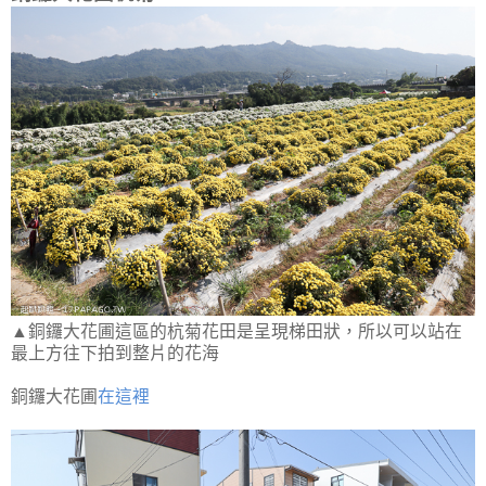
▲銅鑼大花圃這區的杭菊花田是呈現梯田狀，所以可以站在
最上方往下拍到整片的花海
銅鑼大花圃
在這裡