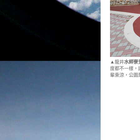
▲龍井
水師寮
度都不一樣，
輩乘涼，公園