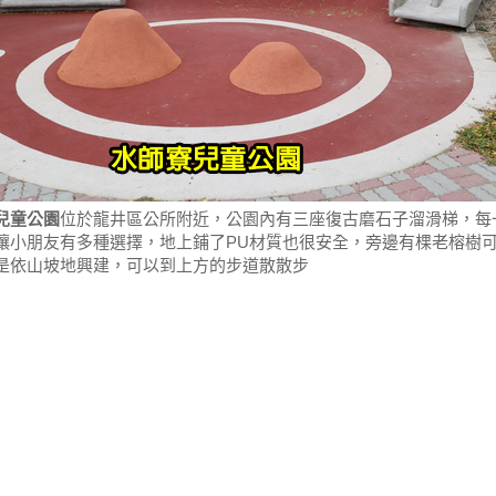
兒童公園
位於龍井區公所附近，公園內有三座復古磨石子溜滑梯，每
讓小朋友有多種選擇，地上鋪了PU材質也很安全，旁邊有棵老榕樹
是依山坡地興建，可以到上方的步道散散步