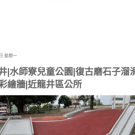
7日 星期一
井|水師寮兒童公園|復古磨石子溜滑
彩繪牆|近龍井區公所