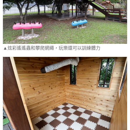
▲炫彩遙遙蟲和攀爬網繩，玩樂還可以訓練體力