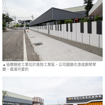
▲協櫻精密工業位於南勢工業區，公司圍牆也漆成鋼琴琴
鍵，還滿可愛的