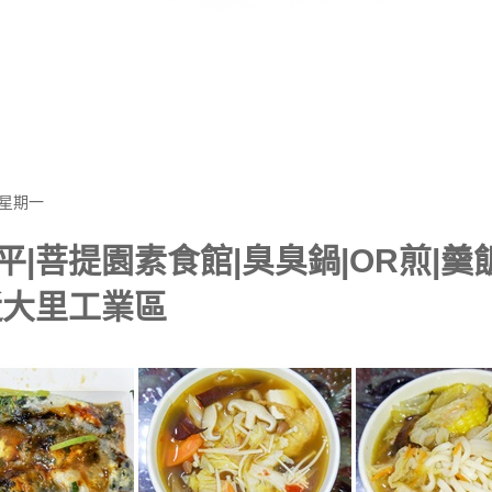
 星期一
平|菩提園素食館|臭臭鍋|OR煎|羹
近大里工業區