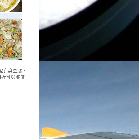
點有臭豆腐、
附近可以嚐嚐