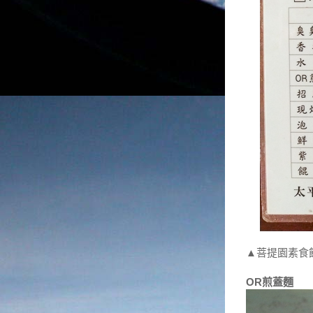
▲菩提園素食
OR煎蓋麵