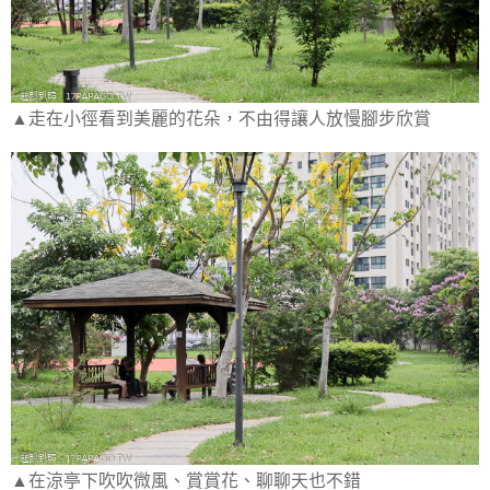
▲走在小徑看到美麗的花朵，不由得讓人放慢腳步欣賞
▲在涼亭下吹吹微風、賞賞花、聊聊天也不錯