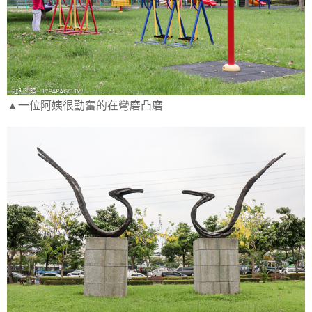
▲一位阿姨很勤奮的在彎磨凸磨