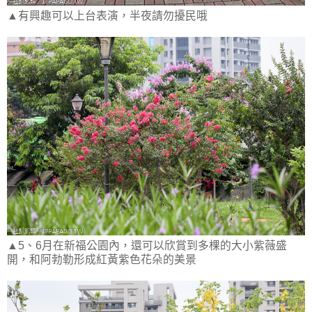
▲有興趣可以上台表演，半夜請勿擾民哦
▲5、6月在新福公園內，還可以欣賞到多棵的大小紫薇盛
開，和阿勃勒形成紅黃紫色花朵的美景