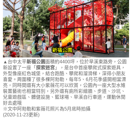
▲台中太平
新福公園
面積約4400坪，位於旱溪東路旁，公園
新設置了一座「
探索迷宮
」，是台中首座攀爬式探索遊具，
外型像座紅色城堡，結合跑酷、攀爬和溜滑梯，深得小朋友
喜愛。周圍種了很多棵阿勃勒，每年5、6月花季盛開相當漂
亮，同時間還有大小紫薇花可以欣賞，公園內一座大型水雉
裝置藝術也相當特別，另外還有廁所彩繪牆、步道、沙坑、
兒童遊戲區、體健設施、籃球場、旱溪自行車道，運動休閒
好去處哦
※文中阿勃勒和紫薇花照片為5月底時拍攝
(2020-11-23更新)