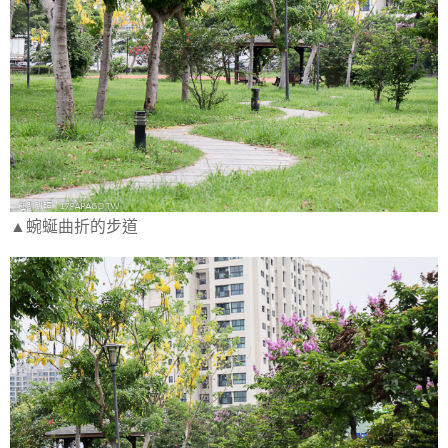
▲蜿蜒曲折的步道