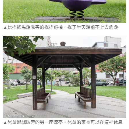
▲比搖搖馬還厲害的搖搖飛機，搖了半天還飛不上去@@
▲兒童遊戲區旁的另一座涼亭，兒童的家長可以在這裡休息