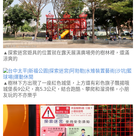
▲探索迷宮遊具的位置就在露天展演廣場旁的樹林裡，還滿
涼爽的
▲樹林下方出現了一座紅色城堡，上方還有彩色旗子飄揚哦
城堡長9公尺，高5.3公尺，結合跑酷、攀爬和溜滑梯，小朋
友玩的不亦樂乎