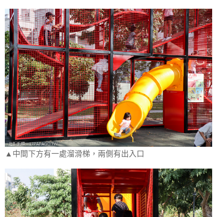
▲中間下方有一處溜滑梯，兩側有出入口