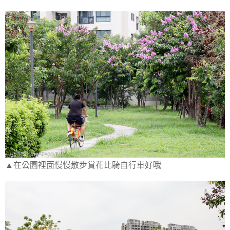
▲在公園裡面慢慢散步賞花比騎自行車好哦