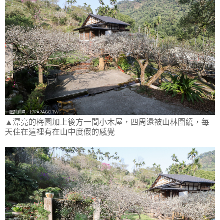
▲漂亮的梅園加上後方一間小木屋，四周還被山林圍繞，每
天住在這裡有在山中度假的感覺