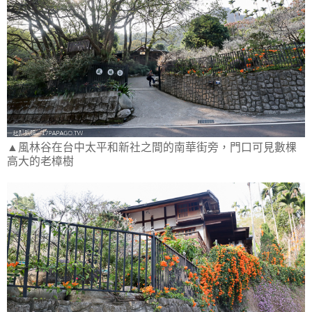
▲風林谷在台中太平和新社之間的南華街旁，門口可見數棵
高大的老樟樹