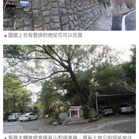
▲圍牆上也有整排的炮仗花可以欣賞
▲馬路大轉彎處旁邊有小型停車場，還有土地公伯保祐來往