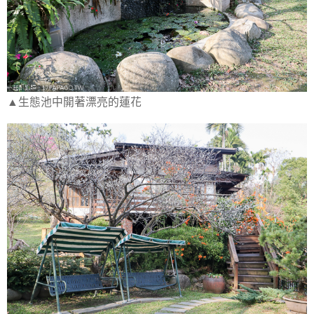
▲生態池中開著漂亮的蓮花