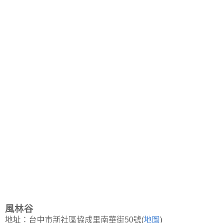
風林谷
地址：台中市新社區協成里南華街50號(
地圖
)