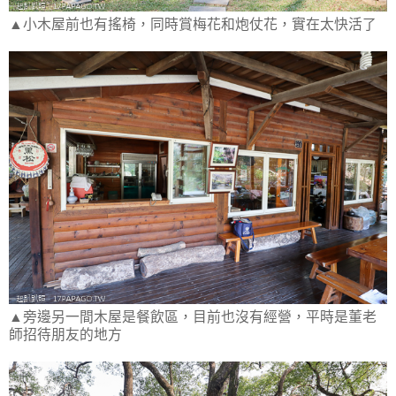
▲小木屋前也有搖椅，同時賞梅花和炮仗花，實在太快活了
▲旁邊另一間木屋是餐飲區，目前也沒有經營，平時是董老
師招待朋友的地方