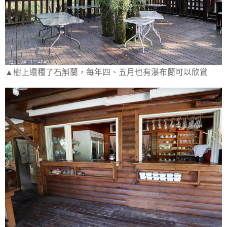
▲樹上還種了石斛蘭，每年四、五月也有瀑布蘭可以欣賞