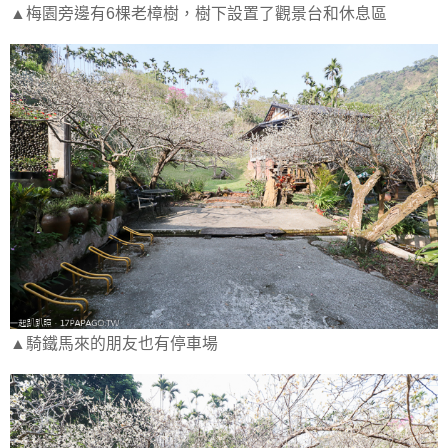
▲梅園旁邊有6棵老樟樹，樹下設置了觀景台和休息區
▲騎鐵馬來的朋友也有停車場