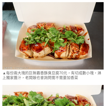
▲每份兩大塊的巨無霸香酥臭豆腐70元，有切成數小塊，淋
上獨家醬汁，老闆娘也會詢問需不需要加香菜