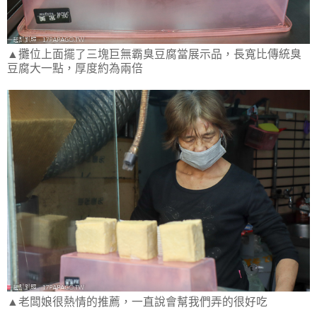
▲攤位上面擺了三塊巨無霸臭豆腐當展示品，長寬比傳統臭
豆腐大一點，厚度約為兩倍
▲老闆娘很熱情的推薦，一直說會幫我們弄的很好吃