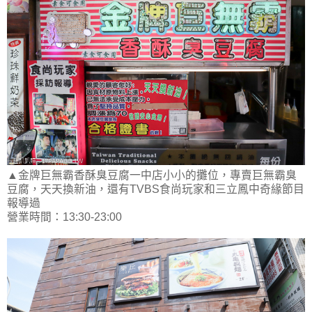
▲金牌巨無霸香酥臭豆腐一中店小小的攤位，專賣巨無霸臭
豆腐，天天換新油，還有TVBS食尚玩家和三立鳳中奇緣節目
報導過
營業時間：13:30-23:00