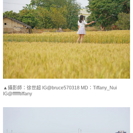
▲攝影師：徐世超 IG@bruce570318 MD：Tiffany_Nui
IG@fffffftiffany