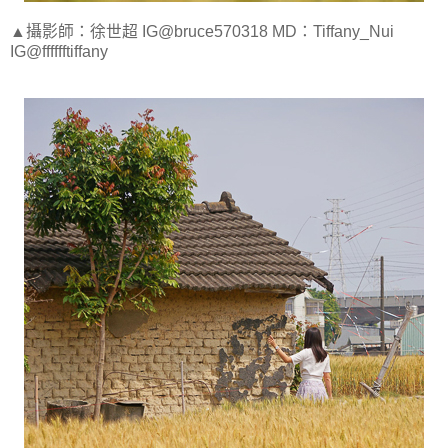
▲攝影師：徐世超 IG@bruce570318 MD：Tiffany_Nui
IG@fffffftiffany