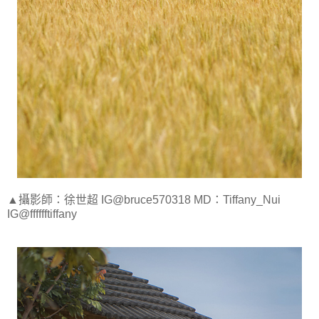
▲攝影師：徐世超 IG@bruce570318 MD：Tiffany_Nui
IG@fffffftiffany