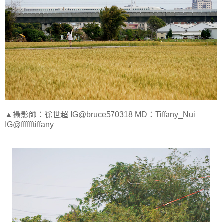
▲攝影師：徐世超 IG@bruce570318 MD：Tiffany_Nui
IG@fffffftiffany