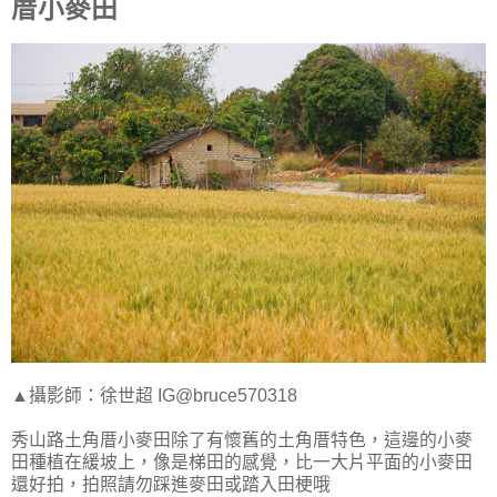
厝小麥田
▲攝影師：徐世超 IG@bruce570318
秀山路土角厝小麥田除了有懷舊的土角厝特色，這邊的小麥
田種植在緩坡上，像是梯田的感覺，比一大片平面的小麥田
還好拍，拍照請勿踩進麥田或踏入田梗哦