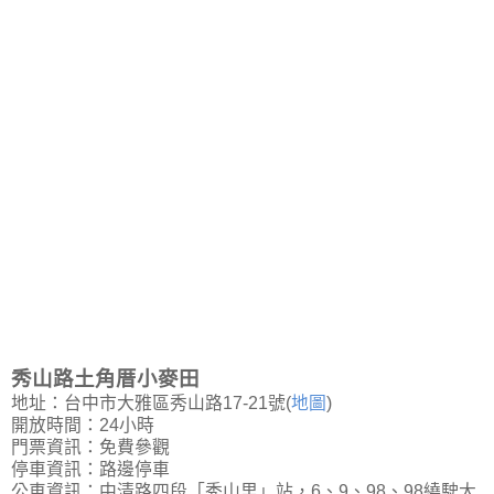
秀山路土角厝小麥田
地址：台中市大雅區秀山路17-21號(
地圖
)
開放時間：24小時
門票資訊：免費參觀
停車資訊：路邊停車
公車資訊：中清路四段「秀山里」站，6、9、98、98繞駛大