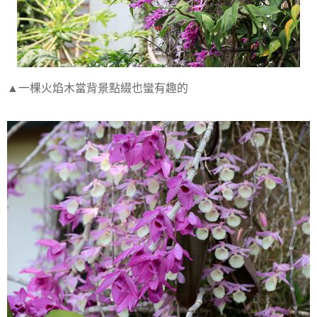
▲一棵火焰木當背景點綴也蠻有趣的