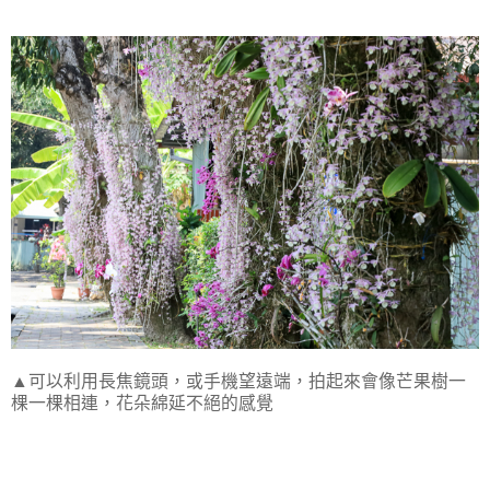
▲可以利用長焦鏡頭，或手機望遠端，拍起來會像芒果樹一
棵一棵相連，花朵綿延不絕的感覺