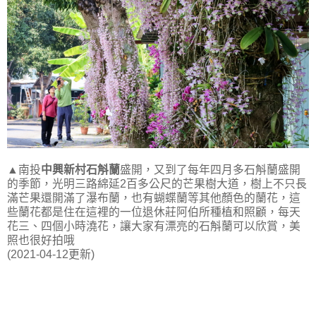
▲南投
中興新村石斛蘭
盛開，又到了每年四月多石斛蘭盛開
的季節，光明三路綿延2百多公尺的芒果樹大道，樹上不只長
滿芒果還開滿了瀑布蘭，也有蝴蝶蘭等其他顏色的蘭花，這
些蘭花都是住在這裡的一位退休莊阿伯所種植和照顧，每天
花三、四個小時澆花，讓大家有漂亮的石斛蘭可以欣賞，美
照也很好拍哦
(2021-04-12更新)