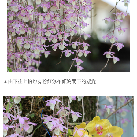
▲由下往上拍也有粉紅瀑布傾瀉而下的感覺