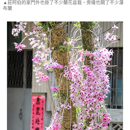
▲莊阿伯的家門外也掛了不少蘭花盆栽，旁邊也開了不少瀑
布蘭