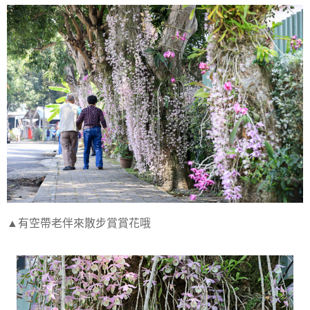
▲有空帶老伴來散步賞賞花哦