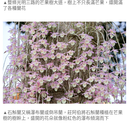
▲整條光明三路的芒果樹大道，樹上不只長滿芒果，還開滿
了各種蘭花
▲石斛蘭又稱瀑布蘭或倒吊蘭，莊阿伯將石斛蘭種植在芒果
樹的樹幹上，盛開的花朵就像粉紅色的瀑布傾瀉而下