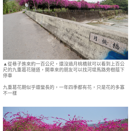
▲從巷子進來約一百公尺，還沒過月桃橋就可以看到上百公
尺的九重葛花隧道，開車來的朋友可以找河堤馬路旁樹蔭下
停車
九重葛花期似乎還蠻長的，一年四季都有花，只是花的多寡
不一樣