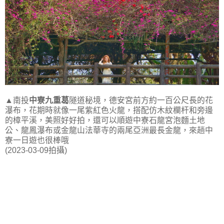
▲南投
中寮九重葛
隧道秘境，德安宮前方約一百公尺長的花
瀑布，花期時就像一尾紫紅色火龍，搭配仿木紋欄杆和旁邊
的樟平溪，美照好好拍，還可以順遊中寮石龍宮泡麵土地
公、龍鳳瀑布或金龍山法華寺的兩尾亞洲最長金龍，來趟中
寮一日遊也很棒哦
(2023-03-09拍攝)