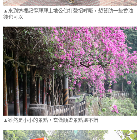
▲來到這裡記得拜拜土地公伯打聲招呼哦，想贊助一些香油
錢也可以
▲雖然是小小的景點，當做順遊景點還不錯