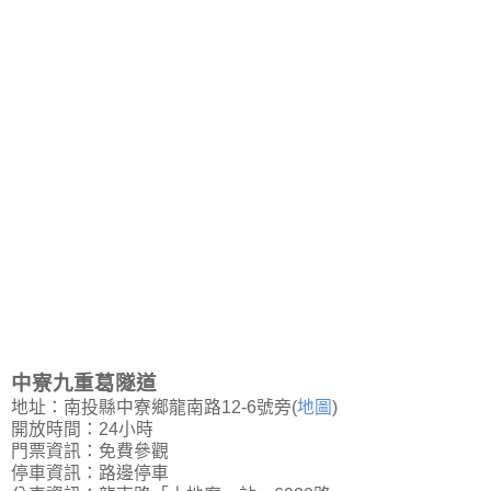
中寮九重葛隧道
地址：南投縣中寮鄉龍南路12-6號旁(
地圖
)
開放時間：24小時
門票資訊：免費參觀
停車資訊：路邊停車