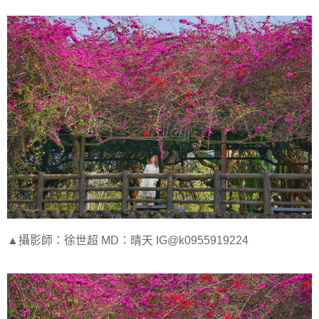
▲攝影師：徐世超 MD：晴天 IG@k0955919224