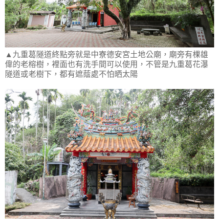
▲九重葛隧道終點旁就是中寮德安宮土地公廟，廟旁有棵雄
偉的老榕樹，裡面也有洗手間可以使用，不管是九重葛花瀑
隧道或老樹下，都有遮蔭處不怕晒太陽