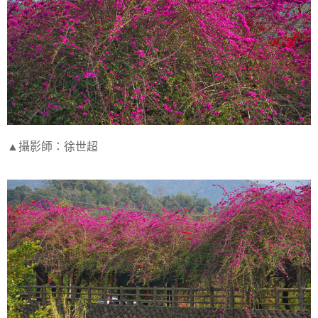
▲攝影師：徐世超