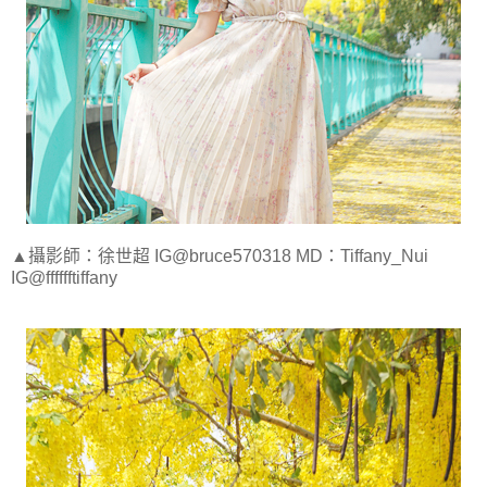
▲攝影師：徐世超 IG@bruce570318 MD：Tiffany_Nui
IG@fffffftiffany