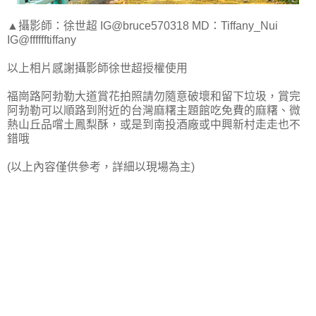
▲攝影師：徐世超 IG@bruce570318 MD：Tiffany_Nui
IG@fffffftiffany
以上相片感謝攝影師徐世超授權使用
福崗路阿勃勒大道賞花拍照請勿隨意破壞和留下垃圾，賞完
阿勃勒可以順路到附近的台灣麻糬主題館吃免費的麻糬、微
熱山丘品嚐土鳳梨酥，或是到南投酒廠或中興新村走走也不
錯哦
(以上內容僅供參考，詳細以現場為主)