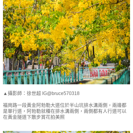
▲攝影師：徐世超 IG@bruce570318
福崗路一段黃金阿勃勒大道位於半山坑排水溝兩側，兩邊都
是單行道，阿勃勒就種在排水溝兩側，兩側都有人行道可以
在黃金隧道下散步賞花拍美照