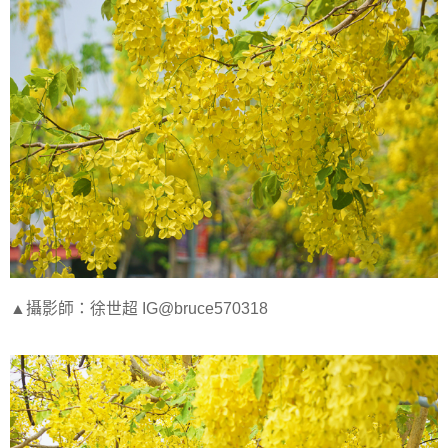
▲攝影師：徐世超 IG@bruce570318