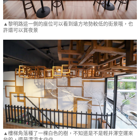
▲黎明路這一側的座位可以看到遠方地勢較低的街景哦，也
許還可以賞夜景
▲樓梯角落種了一棵白色的樹，不知道是不是輕井澤空運來
台的，還是漂流木@@