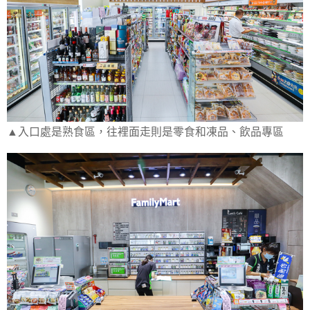
▲入口處是熟食區，往裡面走則是零食和凍品、飲品專區