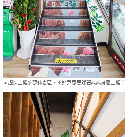
▲趕快上樓參觀休息區，不好意思要踩著熊熊身體上樓了