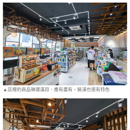
▲店裡的商品琳瑯滿目、應有盡有，裝潢也很有特色