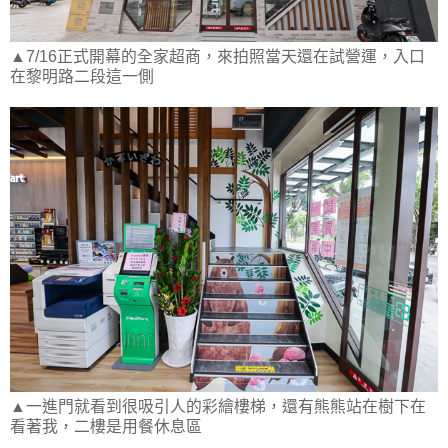
▲7/16正式開幕的全家超商，來拍照當天還在試營運，入口
在黎明路二段這一側
▲一進門就看到很吸引人的彩繪樓梯，還有熊熊站在樹下在
看著我，二樓是用餐休息區