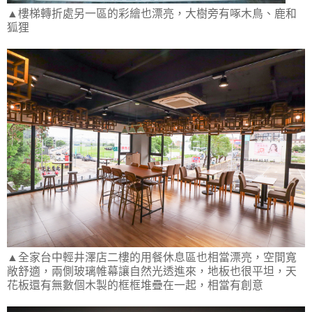
▲樓梯轉折處另一區的彩繪也漂亮，大樹旁有啄木鳥、鹿和
狐狸
▲全家台中輕井澤店二樓的用餐休息區也相當漂亮，空間寬
敞舒適，兩側玻璃帷幕讓自然光透進來，地板也很平坦，天
花板還有無數個木製的框框堆疊在一起，相當有創意