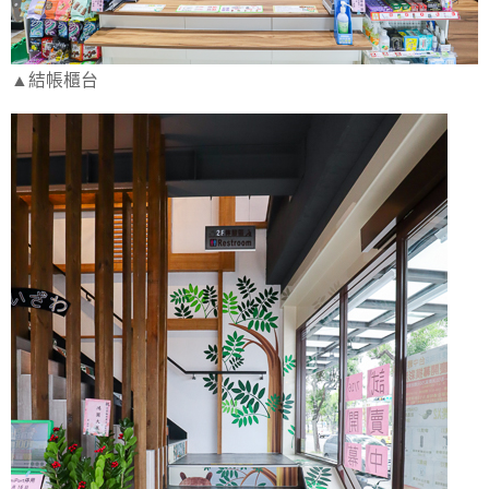
▲結帳櫃台