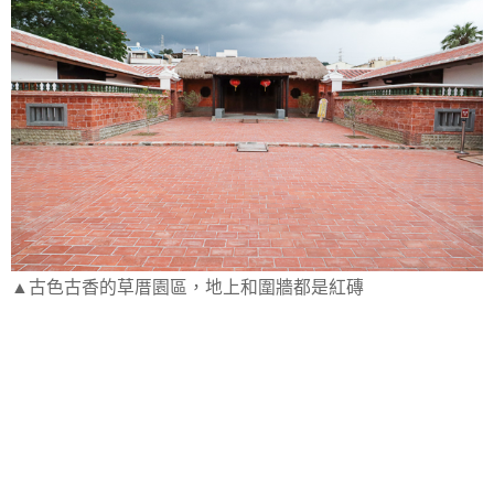
▲古色古香的草厝園區，地上和圍牆都是紅磚