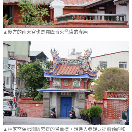
▲後方的南天宮也是霧峰香火鼎盛的寺廟
▲林家宮保第園區旁邊的景薰樓，想進入參觀要提前預約和