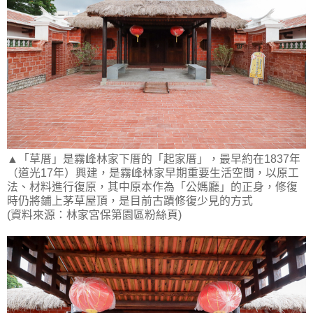
▲「草厝」是霧峰林家下厝的「起家厝」，最早約在1837年
（道光17年）興建，是霧峰林家早期重要生活空間，以原工
法、材料進行復原，其中原本作為「公媽廳」的正身，修復
時仍將鋪上茅草屋頂，是目前古蹟修復少見的方式
(資料來源：林家宮保第園區粉絲頁)