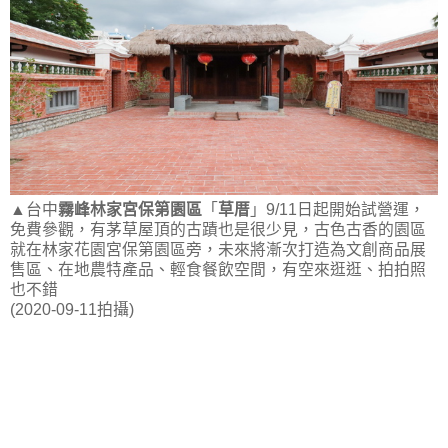
▲台中
霧峰林家宮保第園區
「
草厝
」9/11日起開始試營運，
免費參觀，有茅草屋頂的古蹟也是很少見，古色古香的園區
就在林家花園宮保第園區旁，未來將漸次打造為文創商品展
售區、在地農特產品、輕食餐飲空間，有空來逛逛、拍拍照
也不錯
(2020-09-11拍攝)