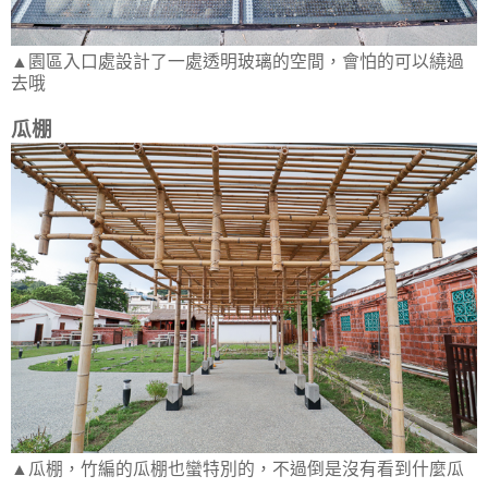
▲園區入口處設計了一處透明玻璃的空間，會怕的可以繞過
去哦
瓜棚
▲瓜棚，竹編的瓜棚也蠻特別的，不過倒是沒有看到什麼瓜