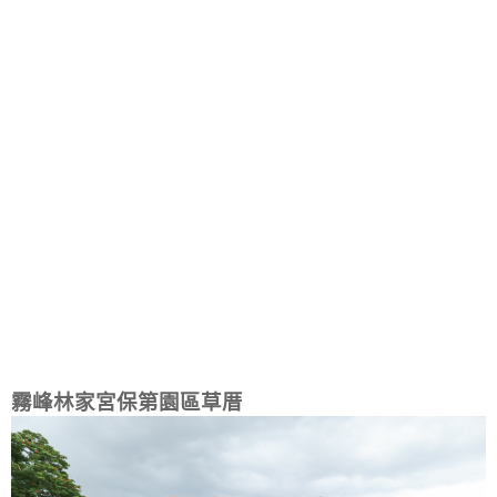
霧峰林家宮保第園區草厝