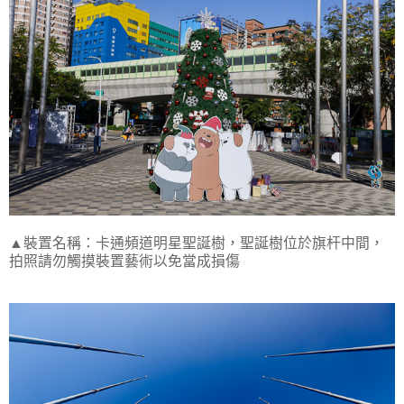
▲裝置名稱：卡通頻道明星聖誕樹，聖誕樹位於旗杆中間，
拍照請勿觸摸裝置藝術以免當成損傷