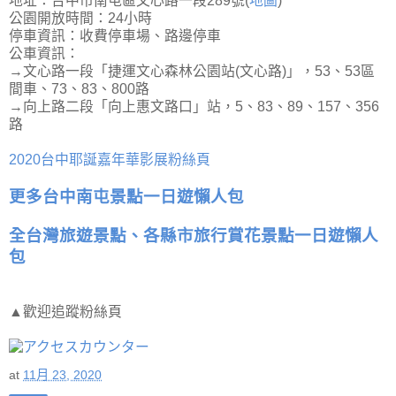
地址：台中市南屯區文心路一段289號(
地圖
)
公園開放時間：24小時
停車資訊：收費停車場、路邊停車
公車資訊：
→文心路一段「捷運文心森林公園站(文心路)」，53、53區
間車、73、83、800路
→向上路二段「向上惠文路口」站，5、83、89、157、356
路
2020台中耶誕嘉年華影展粉絲頁
更多台中南屯景點一日遊懶人包
全台灣旅遊景點、各縣市旅行賞花景點一日遊懶人
包
▲歡迎追蹤粉絲頁
at
11月 23, 2020