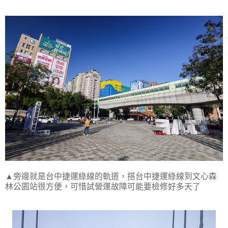
▲旁邊就是台中捷運綠線的軌道，搭台中捷運綠線到文心森
林公園站很方便，可惜試營運故障可能要檢修好多天了