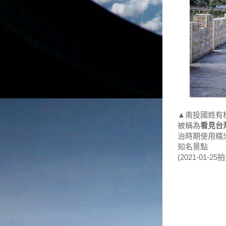
▲南投國姓有
被稱為
看見台
治時期使用糯
知名景點
(2021-01-25