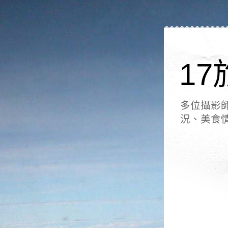
17
多位攝影
況、美食