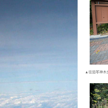
▲往茄苳神木