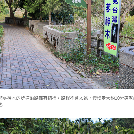
茄苳神木的步道沿路都有指標，路程不會太遠，慢慢走大約10分鐘就
色