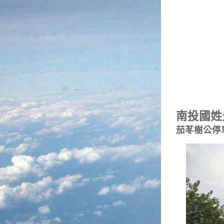
南投國姓
茄苳樹公停