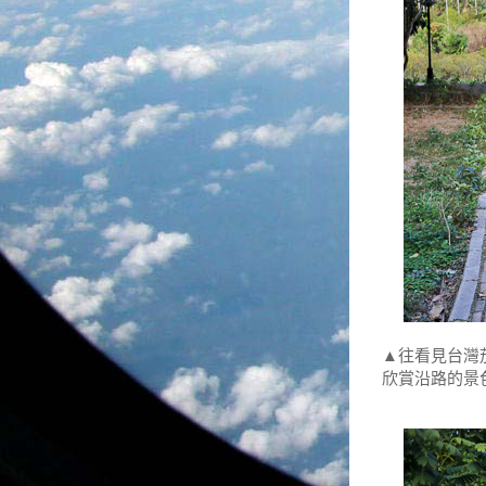
▲往看見台灣
欣賞沿路的景