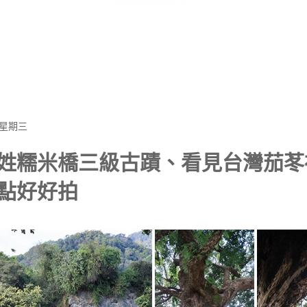
 星期三
姓糯米橋三級古蹟、看見台灣茄苳
點好好拍