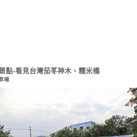
景點-看見台灣茄苳神木、糯米橋
車場