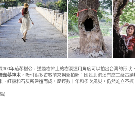
棵300年茄苳樹公，透過樹幹上的樹洞運用角度可以拍出台灣的形狀
灣茄苳神木
，吸引很多遊客前來朝聖拍照；國姓北港溪有座三級古蹟
米、紅糖和石灰所建造而成，歷經數十年和多次風災，仍然屹立不搖
拍攝)