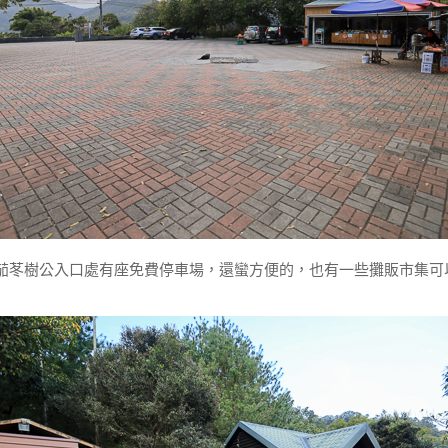
茄苳樹公入口處有座免費停車場，還蠻方便的，也有一些攤販市集可