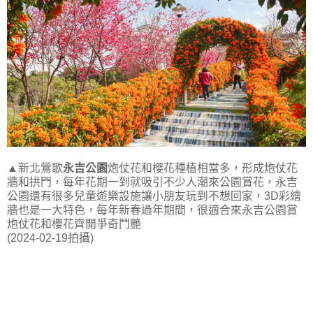
▲新北鶯歌
永吉公園
炮仗花和櫻花種植相當多，形成炮仗花
牆和拱門，每年花期一到就吸引不少人潮來公園賞花，永吉
公園還有很多兒童遊樂設施讓小朋友玩到不想回家，3D彩繪
牆也是一大特色，每年新春過年期間，很適合來永吉公園賞
炮仗花和櫻花齊開爭奇鬥艷
(2024-02-19拍攝)