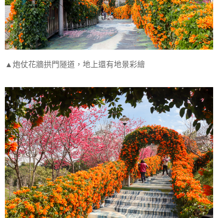
▲炮仗花牆拱門隧道，地上還有地景彩繪