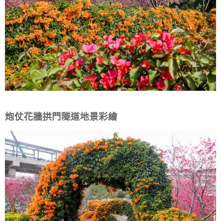
炮仗花牆拱門隧道地景彩繪