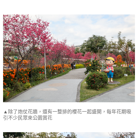
▲除了炮仗花牆，還有一整排的櫻花一起盛開，每年花期吸
引不少民眾來公園賞花