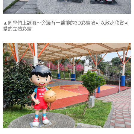
▲同學們上課囉～旁邊有一整排的3D彩繪牆可以散步欣賞可
愛的立體彩繪