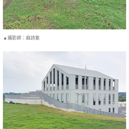
▲攝影師：麻詩紫