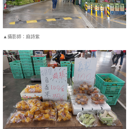
▲攝影師：麻詩紫