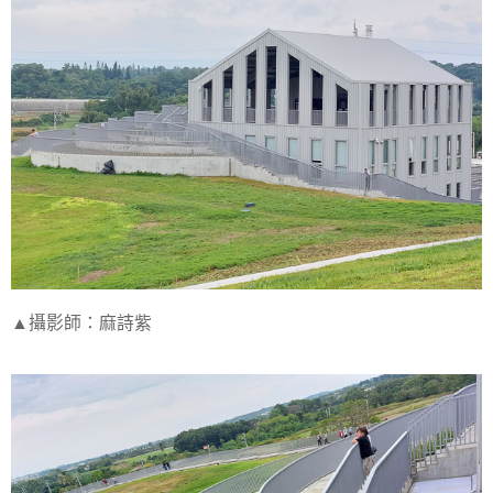
▲攝影師：麻詩紫