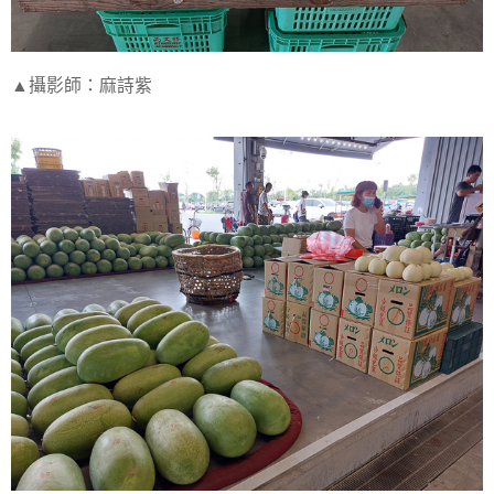
▲攝影師：麻詩紫