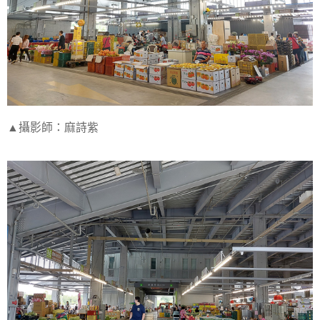
▲攝影師：麻詩紫