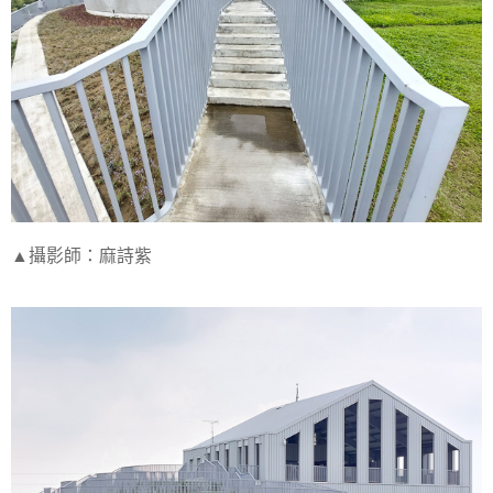
▲攝影師：麻詩紫