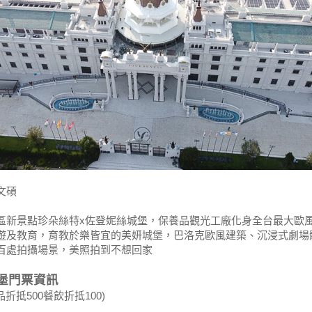
文碩
區新景點珍朵絲特x佐登妮絲城堡，保養品觀光工廠化身全台最大歐
遊及教育，育教於樂皆宜的美妍城堡，巴洛克歐風建築、沉浸式劇場體
百處拍攝場景，美照拍到不想回家
堡門票資訊
品折抵500餐飲折抵100)