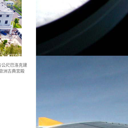
方公尺巴洛克建
歐洲古典宮殿