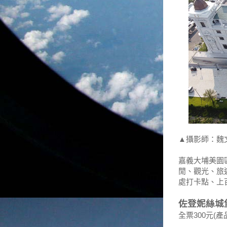
▲攝影師：魏
嘉義大埔美園
閒、觀光、旅
處打卡點、上
佐登妮絲城
全票300元(產