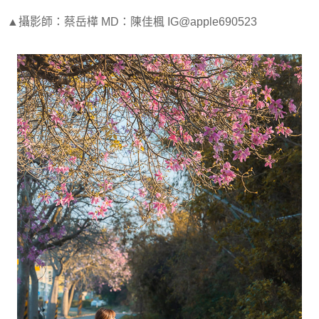
▲攝影師：蔡岳樺 MD：陳佳楓 IG@apple690523