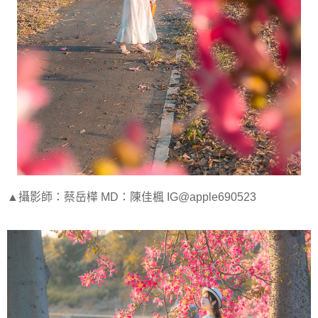
▲攝影師：蔡岳樺 MD：陳佳楓 IG@apple690523