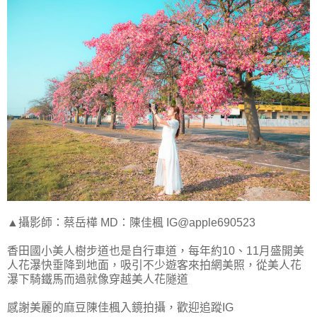
▲攝影師：蔡岳樺 MD：陳佳楓 IG@apple690523
香田國小美人樹步道也是自行車道，每年約10、11月盛開美
人花瀑快垂降到地面，吸引不少遊客來拍網美照，從美人花
瀑下騎鐵馬而過就像穿越美人花隧道
感謝美麗的麻豆陳佳楓入鏡拍攝，歡迎追蹤IG