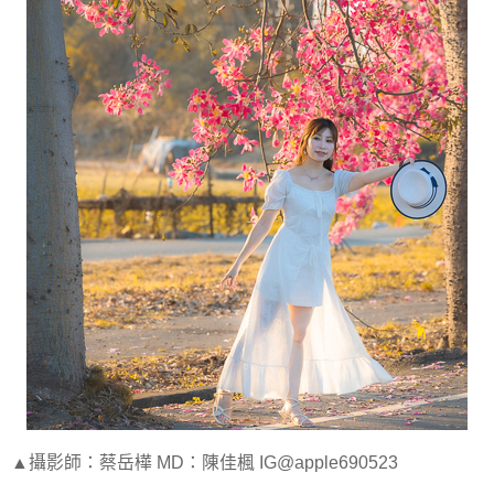
▲攝影師：蔡岳樺 MD：陳佳楓 IG@apple690523