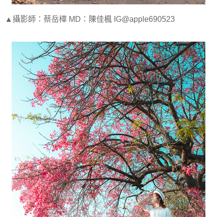
▲攝影師：蔡岳樺 MD：陳佳楓 IG@apple690523