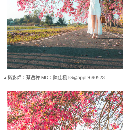
▲攝影師：蔡岳樺 MD：陳佳楓 IG@apple690523