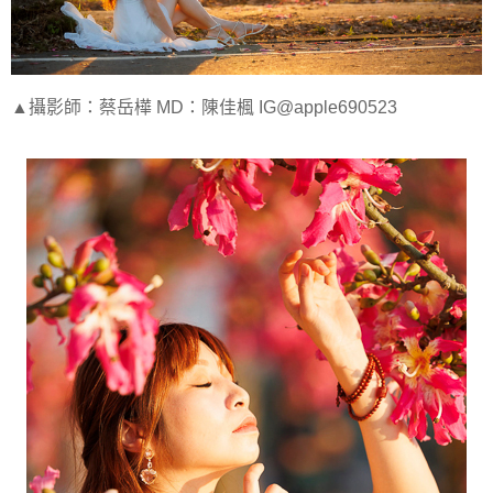
▲攝影師：蔡岳樺 MD：陳佳楓 IG@apple690523