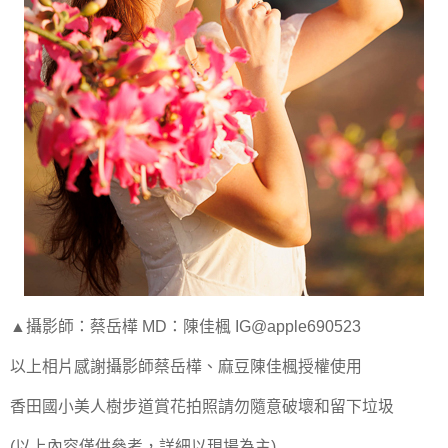
▲攝影師：蔡岳樺 MD：陳佳楓 IG@apple690523
以上相片感謝攝影師蔡岳樺、麻豆陳佳楓授權使用
香田國小美人樹步道賞花拍照請勿隨意破壞和留下垃圾
(以上內容僅供參考，詳細以現場為主)