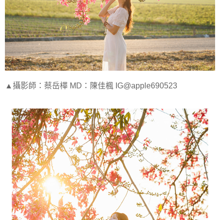
▲攝影師：蔡岳樺 MD：陳佳楓 IG@apple690523