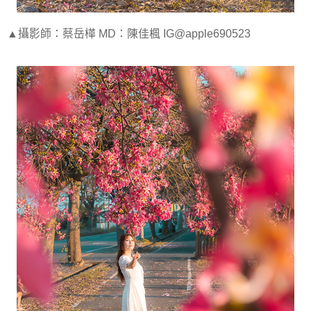
▲攝影師：蔡岳樺 MD：陳佳楓 IG@apple690523