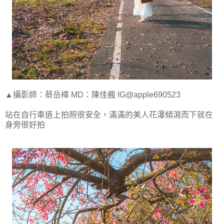
▲攝影師：蔡岳樺 MD：陳佳楓 IG@apple690523
站在自行車道上拍照很安全，滿滿的美人花瀑傾瀉而下就在
身旁很好拍