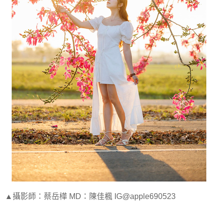
▲攝影師：蔡岳樺 MD：陳佳楓 IG@apple690523