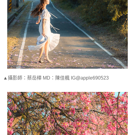
▲攝影師：蔡岳樺 MD：陳佳楓 IG@apple690523