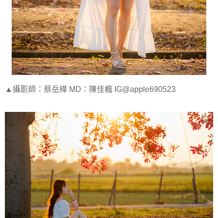
▲攝影師：蔡岳樺 MD：陳佳楓 IG@apple690523