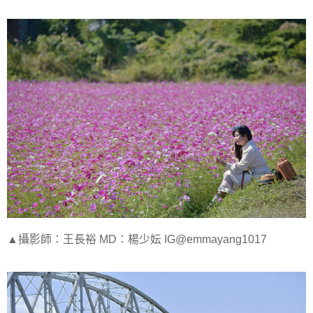
▲攝影師：王長裕 MD：楊少妘 IG@emmayang1017