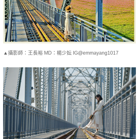
▲攝影師：王長裕 MD：楊少妘 IG@emmayang1017