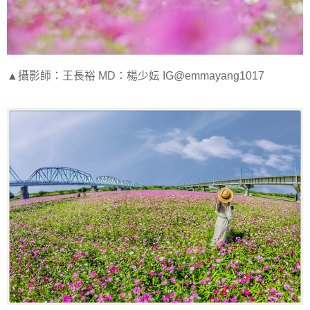
▲攝影師：王長裕 MD：楊少妘 IG@emmayang1017