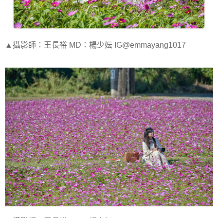
▲攝影師：王長裕 MD：楊少妘 IG@emmayang1017