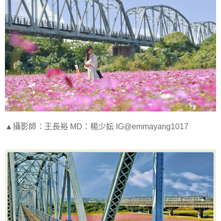
▲攝影師：王長裕 MD：楊少妘 IG@emmayang1017