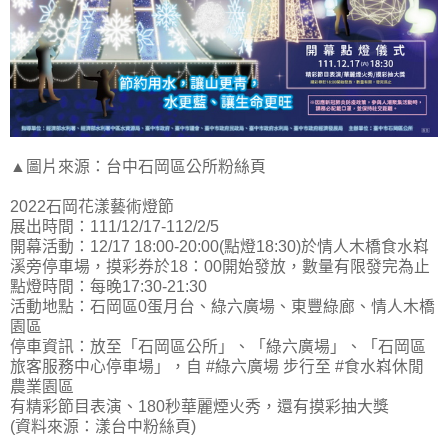
▲圖片來源：台中石岡區公所粉絲頁
2022石岡花漾藝術燈節
展出時間：111/12/17-112/2/5
開幕活動：12/17 18:00-20:00(點燈18:30)於情人木橋食水嵙
溪旁停車場，摸彩券於18：00開始發放，數量有限發完為止
點燈時間：每晚17:30-21:30
活動地點：石岡區0蛋月台、綠六廣場、東豐綠廊、情人木橋
園區
停車資訊：放至「石岡區公所」、「綠六廣場」、「石岡區
旅客服務中心停車場」，自 #綠六廣場 步行至 #食水嵙休閒
農業園區
有精彩節目表演、180秒華麗煙火秀，還有摸彩抽大獎
(資料來源：漾台中粉絲頁)