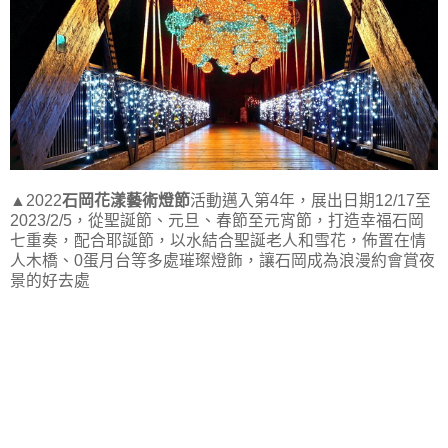
▲2022
石岡花漾藝術燈節
活動邁入第4年，展出日期12/17至
2023/2/5，從聖誕節、元旦、春節至元宵節，打造幸福石岡
七重奏，配合耶誕節，以水結合聖誕老人和雪花，佈置在情
人木橋、0蛋月台等多處璀璨燈飾，讓石岡成為浪漫約會賞夜
景的好去處