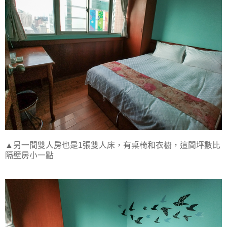
▲另一間雙人房也是1張雙人床，有桌椅和衣櫥，這間坪數比
隔壁房小一點