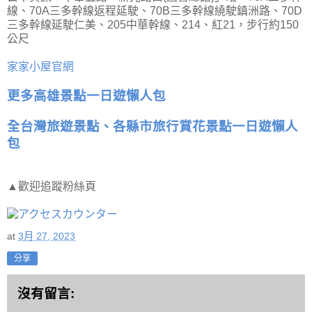
線、70A三多幹線返程延駛、70B三多幹線繞駛鎮洲路、70D
三多幹線延駛仁美、205中華幹線、214、紅21，步行約150
公尺
家家小屋官網
更多高雄景點一日遊懶人包
全台灣旅遊景點、各縣市旅行賞花景點一日遊懶人
包
▲歡迎追蹤粉絲頁
at
3月 27, 2023
分享
沒有留言: