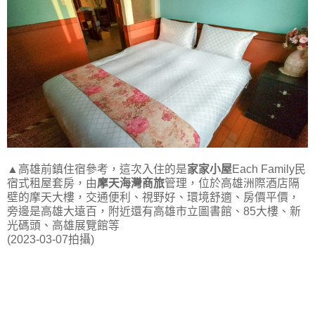
▲高雄前鎮住宿參考，這次入住的是
家家小屋
Each Family民
宿式租屋套房，由
摩天海灣商旅
管理，位於高雄洲際酒店隔
壁的摩天大樓，交通便利、視野好、環境舒適、房價平價，
旁邊是高雄大遠百，附近還有高雄市立圖書館、85大樓、新
光碼頭、高雄展覽館等
(2023-03-07拍攝)