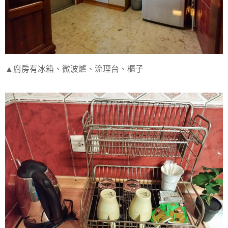
▲廚房有冰箱、微波爐、流理台、櫃子