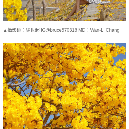
▲攝影師：徐世超 IG@bruce570318 MD：Wan-Li Chang