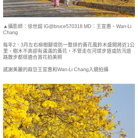
▲攝影師：徐世超 IG@bruce570318 MD：王宣惠、Wan-Li
Chang
每年2、3月左右柳樹腳堤防一整排的黃花風鈴木盛開將近1公
里，樹木不高卻有滿滿的黃花，不管走在河堤步道或防汛道
路散步都很適合賞花拍美照
感謝美麗的麻豆王宣惠和Wan-Li Chang入鏡拍攝