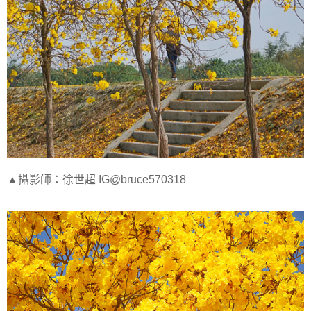
▲攝影師：徐世超 IG@bruce570318