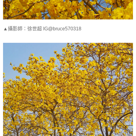
▲攝影師：徐世超 IG@bruce570318