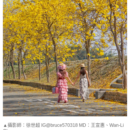
▲攝影師：徐世超 IG@bruce570318 MD：王宣惠、Wan-Li