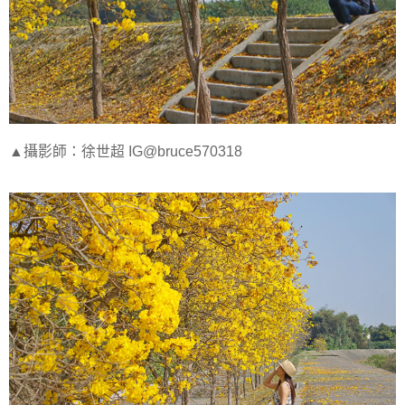
▲攝影師：徐世超 IG@bruce570318