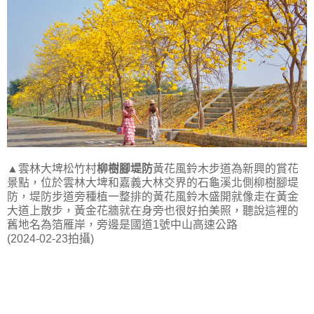
▲雲林大埤松竹村
柳樹腳堤防
黃花風鈴木步道為新興的賞花
景點，位於雲林大埤和嘉義大林交界的石龜溪北側柳樹腳堤
防，堤防步道旁種植一整排的黃花風鈴木盛開就像走在黃金
大道上散步，黃金花牆就在身旁也很好拍美照，聽說這裡的
舊地名為箔雁岸，旁邊是國道1號中山高速公路
(2024-02-23拍攝)