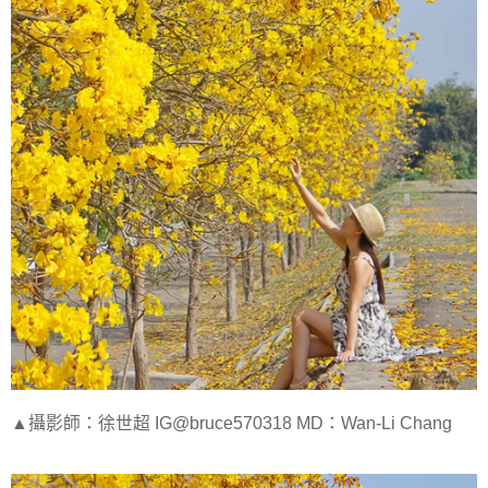
▲攝影師：徐世超 IG@bruce570318 MD：Wan-Li Chang