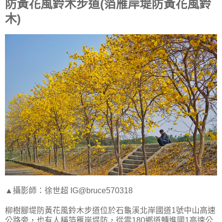
防黃花風鈴木步道(箔雁岸堤防黃花風鈴
木)
▲攝影師：徐世超 IG@bruce570318
柳樹腳堤防黃花風鈴木步道位於石龜溪北岸國道1號中山高速
公路旁，也有人稱箔雁岸堤防，從雲180鄉道轉進國1高速公