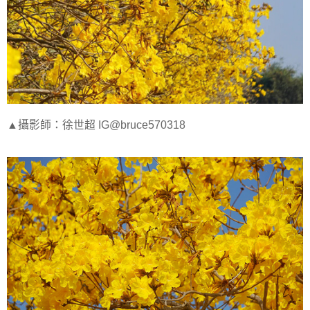
▲攝影師：徐世超 IG@bruce570318