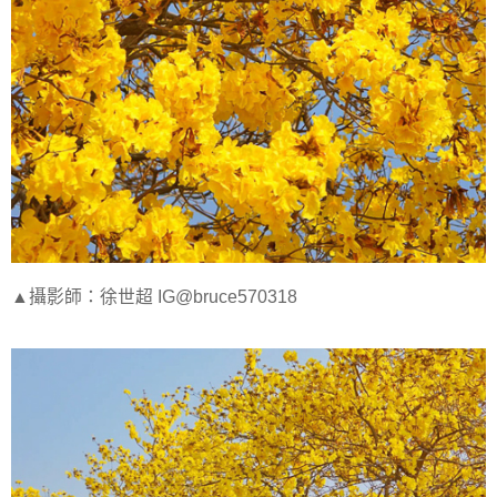
▲攝影師：徐世超 IG@bruce570318