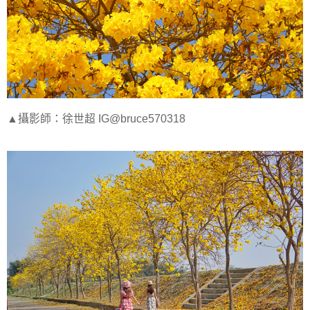
▲攝影師：徐世超 IG@bruce570318