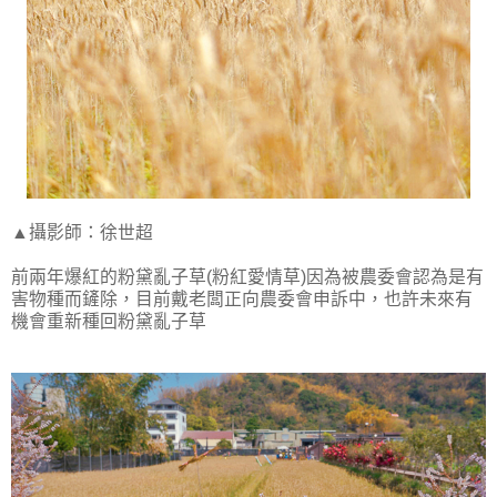
▲攝影師：徐世超
前兩年爆紅的粉黛亂子草(粉紅愛情草)因為被農委會認為是有
害物種而鏟除，目前戴老闆正向農委會申訴中，也許未來有
機會重新種回粉黛亂子草