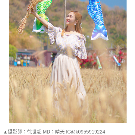
▲攝影師：徐世超 MD：晴天 IG@k0955919224