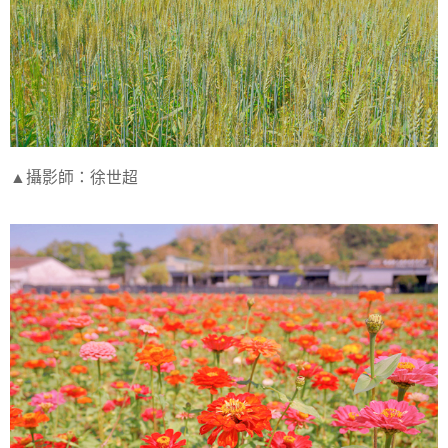
▲攝影師：徐世超