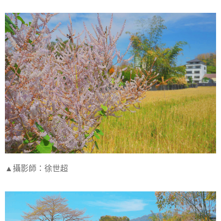
▲攝影師：徐世超