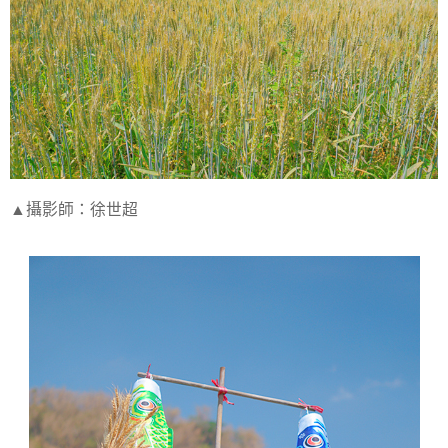
▲攝影師：徐世超