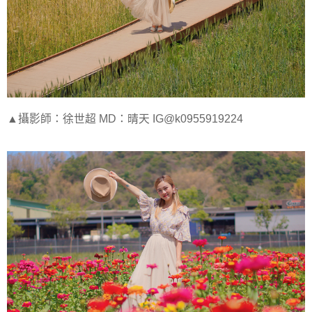
▲攝影師：徐世超 MD：晴天 IG@k0955919224