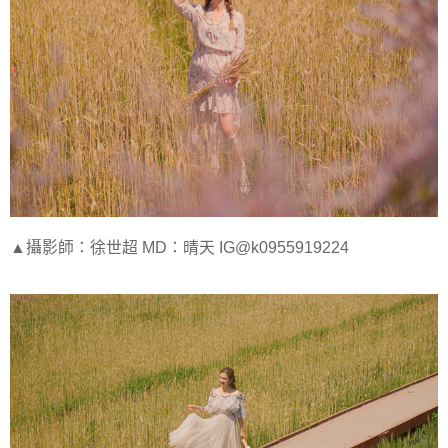
▲攝影師：徐世超 MD：晴天 IG@k0955919224