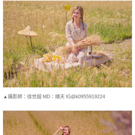
▲攝影師：徐世超 MD：晴天 IG@k0955919224