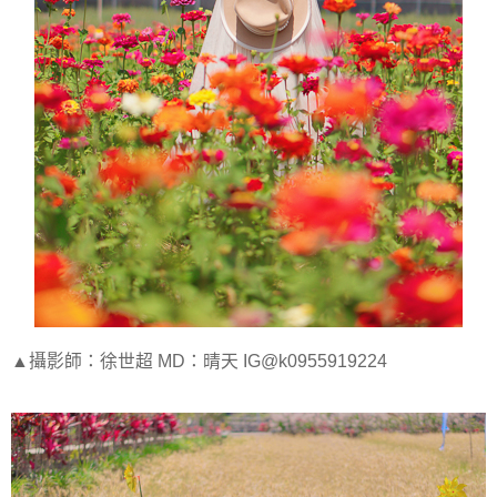
▲攝影師：徐世超 MD：晴天 IG@k0955919224