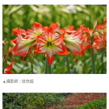
▲攝影師：徐世超