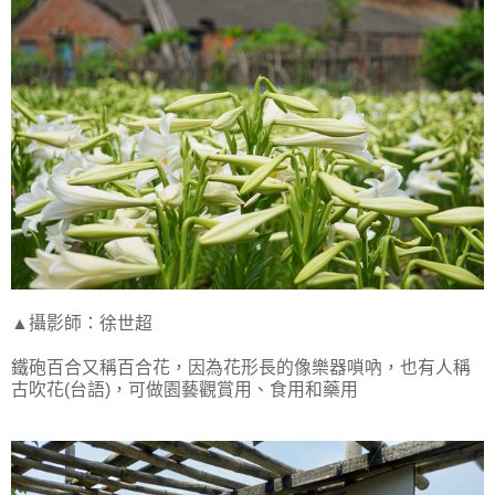
▲攝影師：徐世超
鐵砲百合又稱百合花，因為花形長的像樂器嗩吶，也有人稱
古吹花(台語)，可做園藝觀賞用、食用和藥用