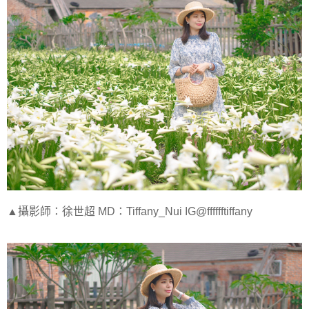
▲攝影師：徐世超 MD：Tiffany_Nui IG@fffffftiffany