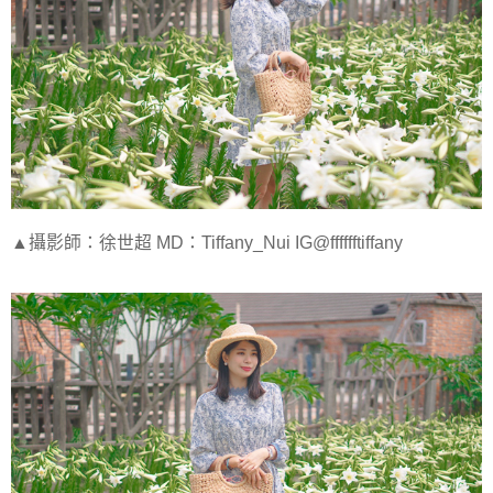
▲攝影師：徐世超 MD：Tiffany_Nui IG@fffffftiffany