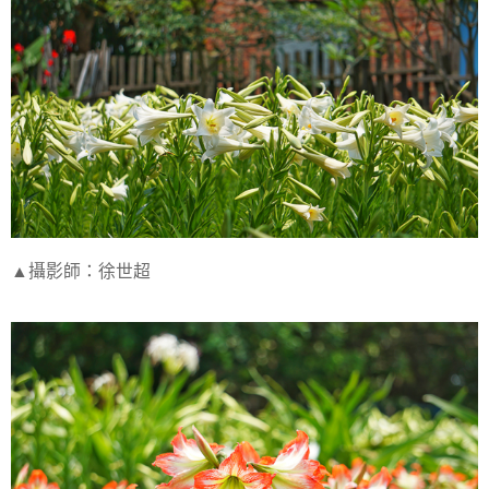
▲攝影師：徐世超