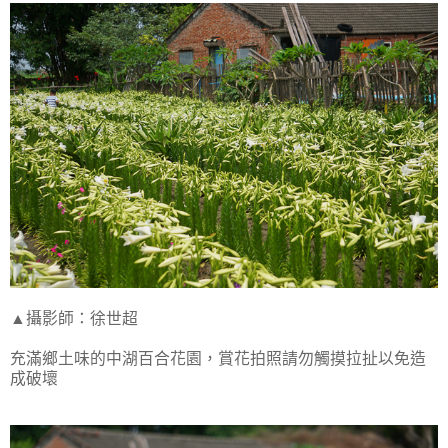
▲攝影師：徐世超
充滿鄉土味的中湖百合花園，賞花拍照請勿觸摸拉扯以免造
成破壞