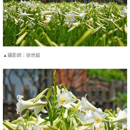
▲攝影師：徐世超