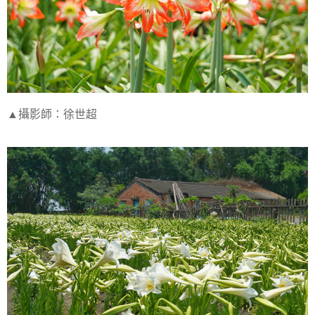
▲攝影師：徐世超