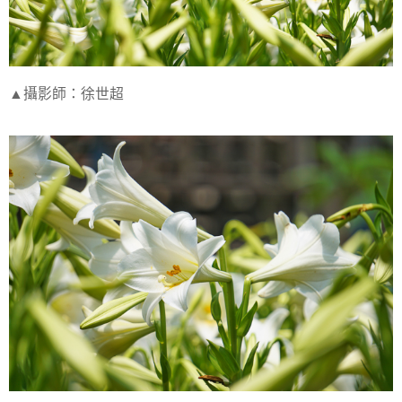
▲攝影師：徐世超