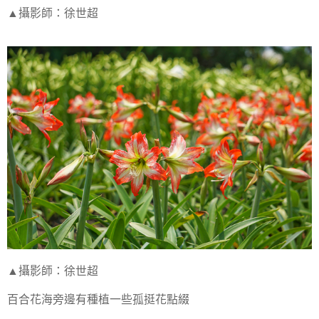
▲攝影師：徐世超
▲攝影師：徐世超
百合花海旁邊有種植一些孤挺花點綴