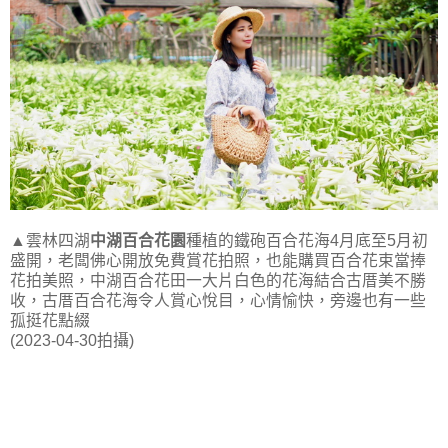
▲雲林四湖
中湖百合花園
種植的鐵砲百合花海4月底至5月初
盛開，老闆佛心開放免費賞花拍照，也能購買百合花束當捧
花拍美照，中湖百合花田一大片白色的花海結合古厝美不勝
收，古厝百合花海令人賞心悅目，心情愉快，旁邊也有一些
孤挺花點綴
(2023-04-30拍攝)