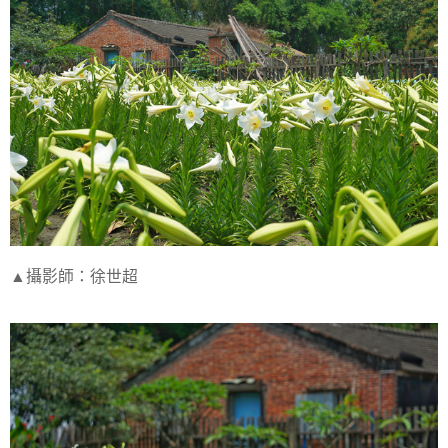
▲攝影師：徐世超