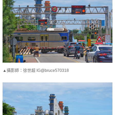
▲攝影師：徐世超 IG@bruce570318