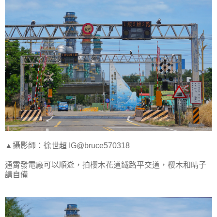
▲攝影師：徐世超 IG@bruce570318
通霄發電廠可以順遊，拍櫻木花道鐵路平交道，櫻木和晴子
請自備