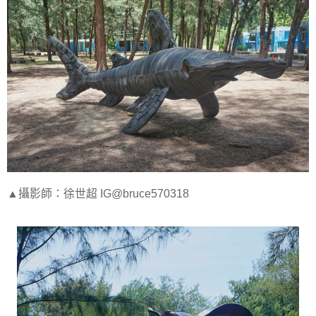
▲攝影師：徐世超 IG@bruce570318