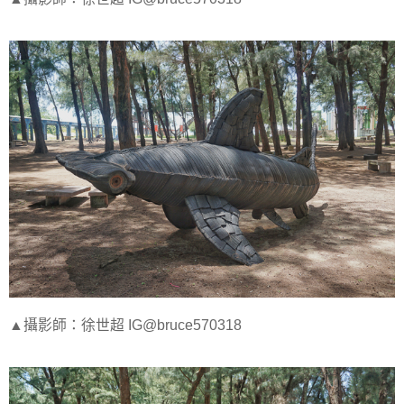
▲攝影師：徐世超 IG@bruce570318