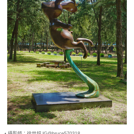
▲攝影師：徐世超 IG@bruce570318