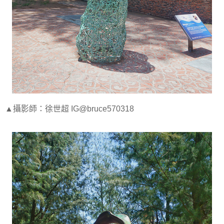
▲攝影師：徐世超 IG@bruce570318