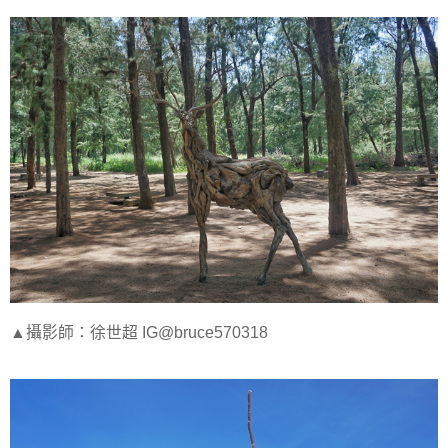
▲攝影師：徐世超 IG@bruce570318