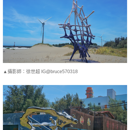
▲攝影師：徐世超 IG@bruce570318