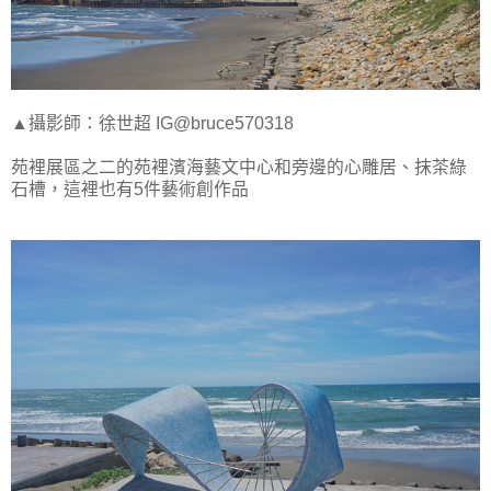
▲攝影師：徐世超 IG@bruce570318
苑裡展區之二的苑裡濱海藝文中心和旁邊的心雕居、抹茶綠
石槽，這裡也有5件藝術創作品