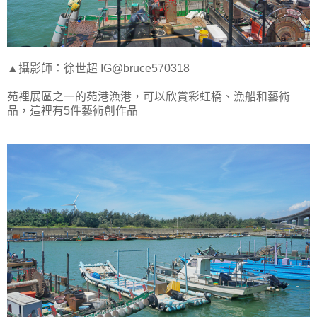
▲攝影師：徐世超 IG@bruce570318
苑裡展區之一的苑港漁港，可以欣賞彩虹橋、漁船和藝術
品，這裡有5件藝術創作品