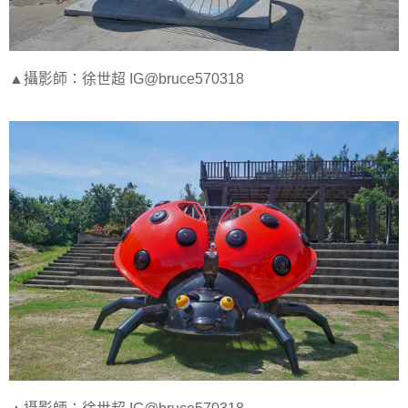
▲攝影師：徐世超 IG@bruce570318