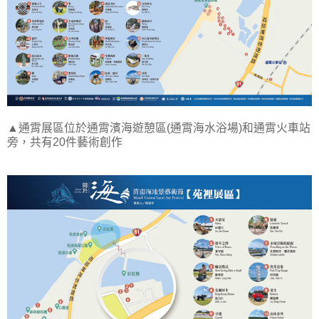
▲通霄展區位於通霄濱海遊憩區(通霄海水浴場)和通霄火車站
旁，共有20件藝術創作