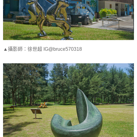
▲攝影師：徐世超 IG@bruce570318