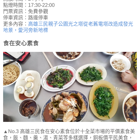
點燈時間：17:30-22:00
門票資訊：免費參觀
停車資訊：路邊停車
更多內容：
高雄三民親子公園光之塔從老舊電塔改造成發光
地景，愛河旁新地標
食在安心素食
▲No.3 高雄三民食在安心素食位於十全菜市場的平價素食美
食，飯、麵、羹、湯、青菜等多樣選擇，銅板價平民美食，