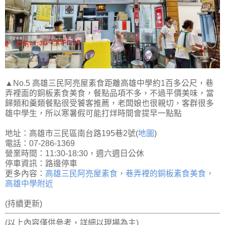
▲No.5 高雄三民阿亮屋素食距離高雄中學約1百多公尺，巷
弄裡面的銅板素食美食，餐點品項不多，不過平價美味，當
歸類和羹類餐點很受饕客推薦，老闆娘也很親切，客群很多
雄中學生，所以寒暑假可能打烊時間會提早一點點
地址：高雄市三民區南台路195巷2號(
地圖
)
電話：07-286-1369
營業時間：11:30-18:30，週六週日公休
停車資訊：路邊停車
更多內容：
高雄三民阿亮屋素食，巷弄裡的銅板素食美食，
高雄中學附近
(持續更新)
(以上內容僅供參考，詳細以現場為主)