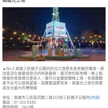
高雄光之塔
▲No.2 高雄三民親子公園內的光之塔原本是老舊的電塔，經
改造活化後變成發光的地景藝術，愛河旁的新地標，晚上點
燈後的夜景燈光更迷人，還可以從螺旋樓梯上塔，有兩層觀
景平台可以登高望遠，因應聖誕節到來，高雄光之塔也佈置
成全台最大的禮物箱
地址：高雄市三民區同盟二路215號三民親子公園內(
地圖
)
電話：07-322-8160
開放時間：24小時