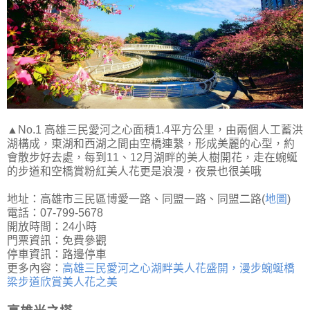
▲No.1 高雄三民愛河之心面積1.4平方公里，由兩個人工蓄洪
湖構成，東湖和西湖之間由空橋連繫，形成美麗的心型，約
會散步好去處，每到11、12月湖畔的美人樹開花，走在蜿蜒
的步道和空橋賞粉紅美人花更是浪漫，夜景也很美哦
地址：高雄市三民區博愛一路、同盟一路、同盟二路(
地圖
)
電話：07-799-5678
開放時間：24小時
門票資訊：免費參觀
停車資訊：路邊停車
更多內容：
高雄三民愛河之心湖畔美人花盛開，漫步蜿蜒橋
梁步道欣賞美人花之美