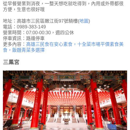
從早餐營業到消夜，一整天想吃就吃得到，內用或外帶都很
方便，生意也很好哦
地址：高雄市三民區嫩江街97號騎樓(
地圖
)
電話：0989-383-149
營業時間：07:00-00:30，週四公休
停車資訊：路邊停車
更多內容：
高雄三民食在安心素食，十全菜市場平價素食美
食，飯麵青菜多選擇
三鳳宮