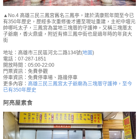
▲No.4 高雄三民三鳳宮舊名三鳳亭，建於清康熙年間至今已
有350年歷史，歷經多次重修後才遷至現址重建，主祀中壇元
帥哪吒太子，三鳳宮為當地三塊厝的守護神，又稱三塊厝太
子爺廟，香火鼎盛，附近有條三鳳中街也是過年時的年貨大
街
地址：高雄市三民區河北二路134號(
地圖
)
電話：07-287-1851
開放時間：05:00-22:00
門票資訊：免費參觀
停車資訊：免費停車場、路邊停車
更多內容：
高雄三民三鳳宮太子爺廟為三塊厝守護神，至今
已有350年歷史
阿亮屋素食