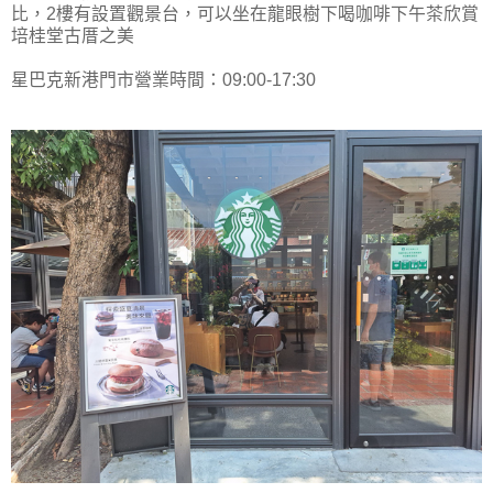
比，2樓有設置觀景台，可以坐在龍眼樹下喝咖啡下午茶欣賞
培桂堂古厝之美
星巴克新港門市營業時間：09:00-17:30