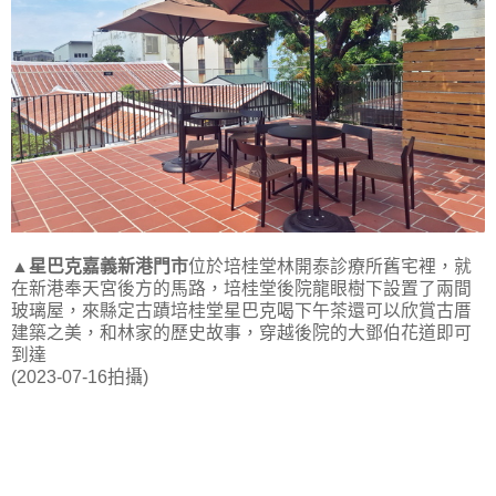
▲
星巴克嘉義新港門市
位於培桂堂林開泰診療所舊宅裡，就
在新港奉天宮後方的馬路，培桂堂後院龍眼樹下設置了兩間
玻璃屋，來縣定古蹟培桂堂星巴克喝下午茶還可以欣賞古厝
建築之美，和林家的歷史故事，穿越後院的大鄧伯花道即可
到達
(2023-07-16拍攝)