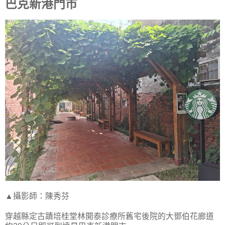
巴克新港門市
▲攝影師：陳秀芬
穿越縣定古蹟培桂堂林開泰診療所舊宅後院的大鄧伯花廊道