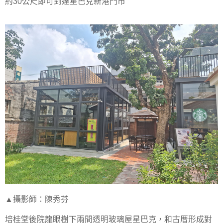
約30公尺即可到達星巴克新港門市
▲攝影師：陳秀芬
培桂堂後院龍眼樹下兩間透明玻璃屋星巴克，和古厝形成對