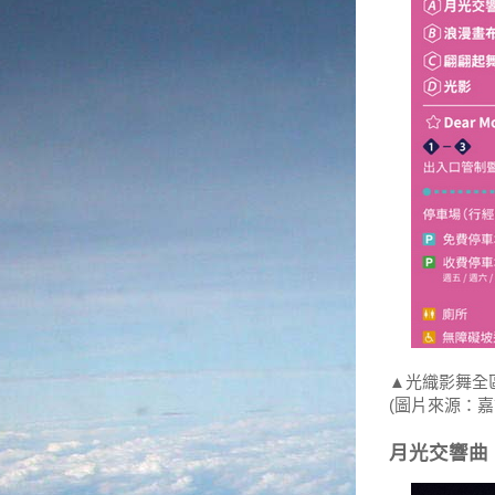
▲光織影舞全
(圖片來源：嘉
月光交響曲