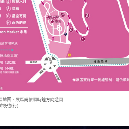
區地圖，展區請依順時鐘方向遊園
市好旅行)