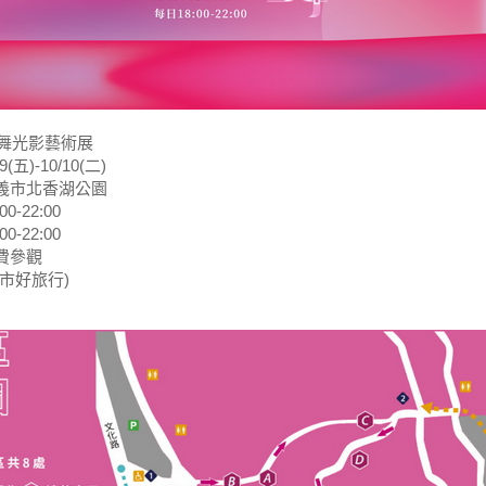
影舞光影藝術展
五)-10/10(二)
義市北香湖公園
-22:00
-22:00
費參觀
市好旅行)