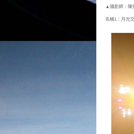
▲攝影師：陳
名稱1：月光