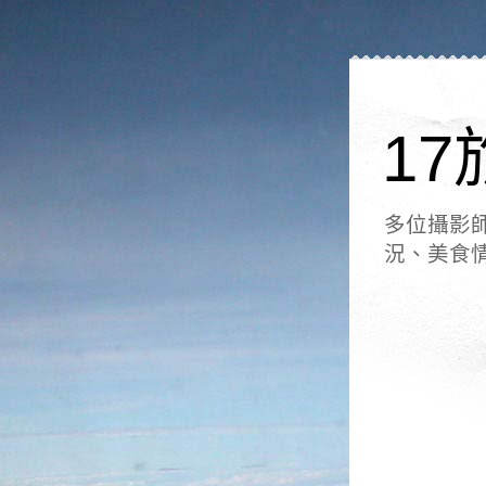
17
多位攝影
況、美食