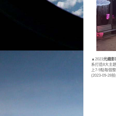
▲2023
光織影
系打造8大主
上7-9點每
(2023-09-28