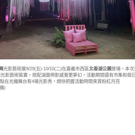
舞
光影藝術展9/29(五)-10/10(二)在嘉義市西區
北香湖公園
登場，本次
題光影藝術裝置，搭配湖面倒影感覺更夢幻，活動期間還有市集和假
個整點在光織舞台有4場光影秀，趕快把握活動時間來賞粉紅月亮
拍攝)