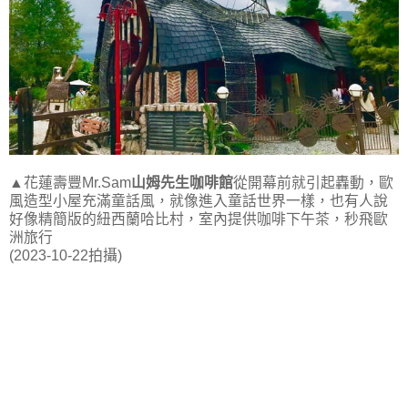
▲花蓮壽豐Mr.Sam
山姆先生咖啡館
從開幕前就引起轟動，歐
風造型小屋充滿童話風，就像進入童話世界一樣，也有人說
好像精簡版的紐西蘭哈比村，室內提供咖啡下午茶，秒飛歐
洲旅行
(2023-10-22拍攝)