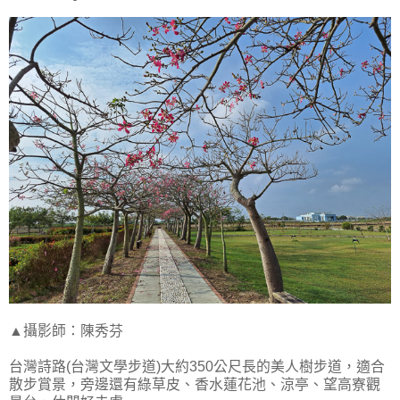
▲攝影師：陳秀芬
台灣詩路(台灣文學步道)大約350公尺長的美人樹步道，適合
散步賞景，旁邊還有綠草皮、香水蓮花池、涼亭、望高寮觀