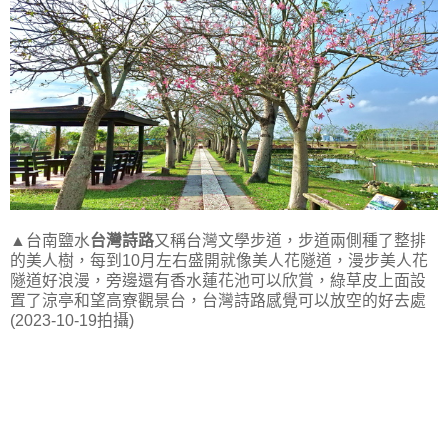
▲台南鹽水
台灣詩路
又稱台灣文學步道，步道兩側種了整排
的美人樹，每到10月左右盛開就像美人花隧道，漫步美人花
隧道好浪漫，旁邊還有香水蓮花池可以欣賞，綠草皮上面設
置了涼亭和望高寮觀景台，台灣詩路感覺可以放空的好去處
(2023-10-19拍攝)