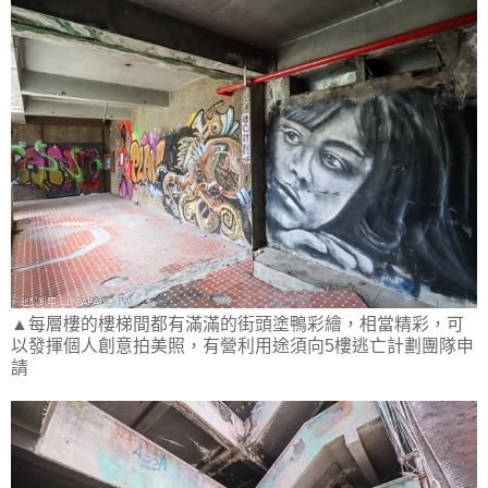
▲每層樓的樓梯間都有滿滿的街頭塗鴨彩繪，相當精彩，可
以發揮個人創意拍美照，有營利用途須向5樓逃亡計劃團隊申
請