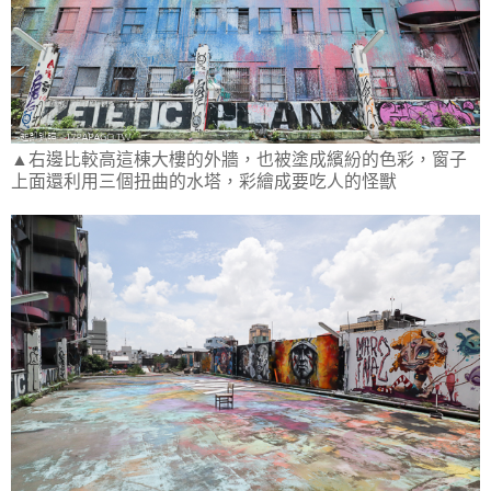
▲右邊比較高這棟大樓的外牆，也被塗成繽紛的色彩，窗子
上面還利用三個扭曲的水塔，彩繪成要吃人的怪獸