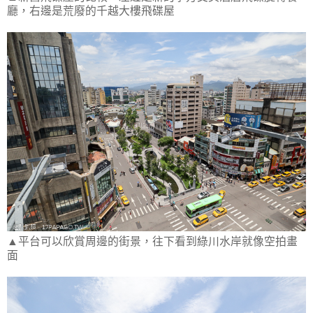
廳，右邊是荒廢的千越大樓飛碟屋
▲平台可以欣賞周邊的街景，往下看到綠川水岸就像空拍畫
面