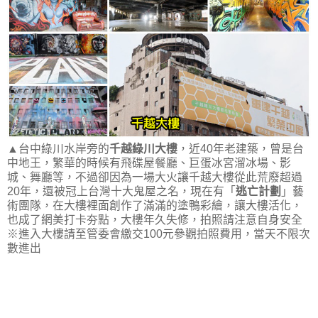
▲台中綠川水岸旁的
千越綠川大樓
，近40年老建築，曾是台
中地王，繁華的時候有飛碟屋餐廳、巨蛋冰宮溜冰場、影
城、舞廳等，不過卻因為一場大火讓千越大樓從此荒廢超過
20年，還被冠上台灣十大鬼屋之名，現在有「
逃亡計劃
」藝
術團隊，在大樓裡面創作了滿滿的塗鴨彩繪，讓大樓活化，
也成了網美打卡夯點，大樓年久失修，拍照請注意自身安全
※進入大樓請至管委會繳交100元參觀拍照費用，當天不限次
數進出