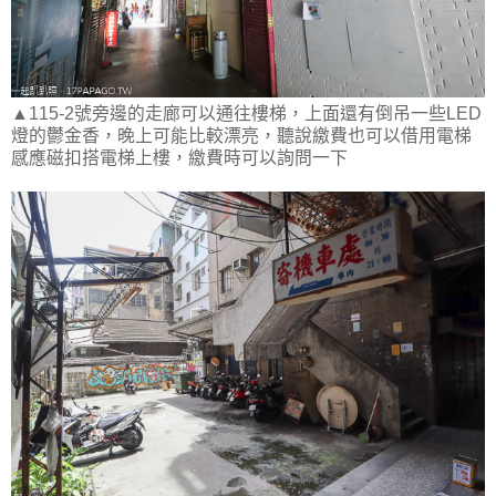
▲115-2號旁邊的走廊可以通往樓梯，上面還有倒吊一些LED
燈的鬱金香，晚上可能比較漂亮，聽說繳費也可以借用電梯
感應磁扣搭電梯上樓，繳費時可以詢問一下