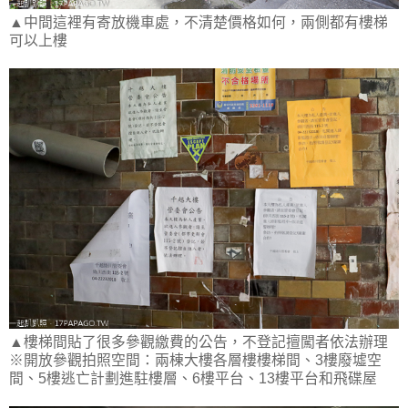
▲中間這裡有寄放機車處，不清楚價格如何，兩側都有樓梯
可以上樓
▲樓梯間貼了很多參觀繳費的公告，不登記擅闖者依法辦理
※開放參觀拍照空間：兩棟大樓各層樓樓梯間、3樓廢墟空
間、5樓逃亡計劃進駐樓層、6樓平台、13樓平台和飛碟屋