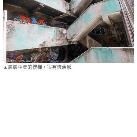
▲層層相疊的樓梯，很有懷舊感