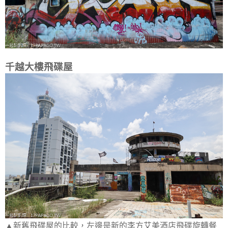
千越大樓飛碟屋
▲新舊飛碟屋的比較，左邊是新的李方艾美酒店飛碟旋轉餐