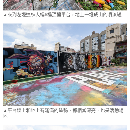
▲來到左邊這棟大樓6樓頂樓平台，地上一堆成山的噴漆罐
▲平台牆上和地上有滿滿的塗鴨，都相當漂亮，也是活動場
地