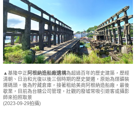
▲基隆中正
阿根納造船廠遺構
為超過百年的歷史建築，歷經
清朝、日治和光復以後三個時期的歷史變遷，原始為煤礦裝
運碼頭，後為貯藏倉庫，接著租給美商阿根納造船廠，最後
歇業，目前為台糖公司管理，壯觀的廢墟常吸引遊客或攝影
師來拍照取景
(2023-09-29拍攝)