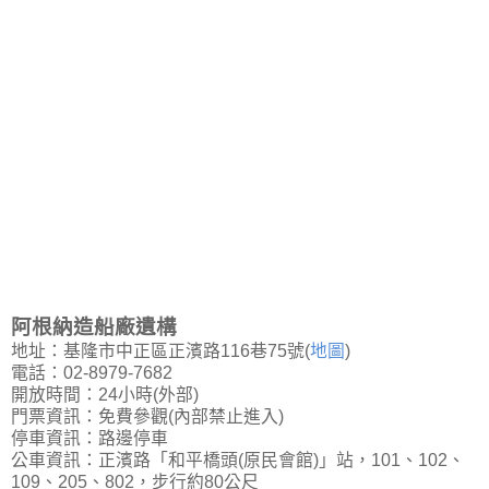
阿根納造船廠遺構
地址：基隆市中正區正濱路116巷75號(
地圖
)
電話：02-8979-7682
開放時間：24小時(外部)
門票資訊：免費參觀(內部禁止進入)
停車資訊：路邊停車
公車資訊：正濱路「和平橋頭(原民會館)」站，101、102、
109、205、802，步行約80公尺