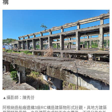
構
▲攝影師：陳秀芬
阿根納造船廠遺構3座RC構造建築物形式壯觀，具地方建築