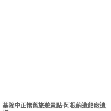
基隆中正懷舊旅遊景點-阿根納造船廠遺