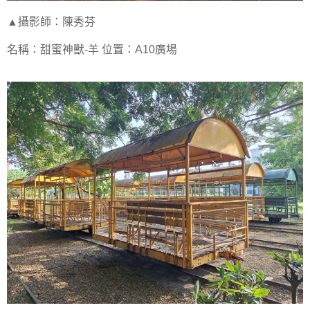
▲攝影師：陳秀芬
名稱：甜蜜神獸-羊 位置：A10廣場