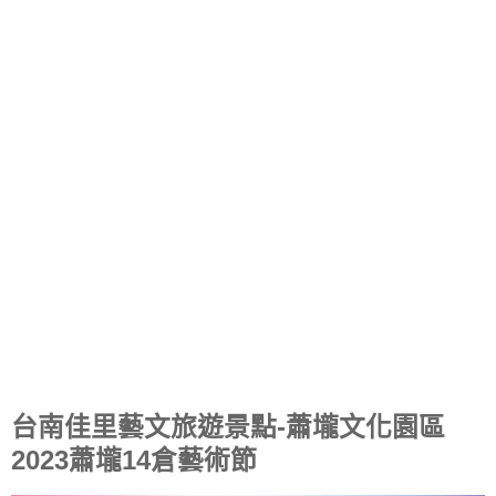
台南佳里藝文旅遊景點-蕭壠文化園區
2023蕭壠14倉藝術節