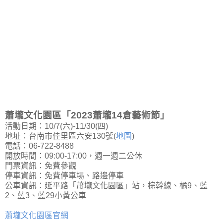
蕭壠文化園區「2023蕭壠14倉藝術節」
活動日期：10/7(六)-11/30(四)
地址：台南市佳里區六安130號(
地圖
)
電話：06-722-8488
開放時間：09:00-17:00，週一週二公休
門票資訊：免費參觀
停車資訊：免費停車場、路邊停車
公車資訊：延平路「蕭壠文化園區」站，棕幹線、橘9、藍
2、藍3、藍29小黃公車
蕭壠文化園區官網